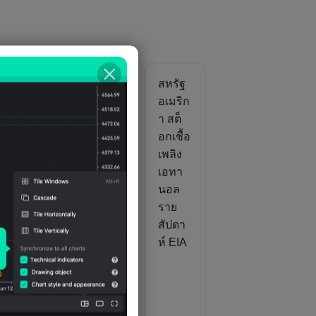
ฐ
สหรัฐ
สหรัฐ
สหรัฐ
ิก
อเมริก
อเมริก
อเมริก
ร
า
า สต็
า สต็
กร
การนำ
อก
อกเชื้อ
ร
เข้า
น้ำมัน
เพลิง
ผลิตภั
เบนซิน
เอทา
จำ
ณฑ์
ที่ปรับ
นอล
ซ
ปิโตรเ
สูตร
ราย
ม
ลียม
ใหม่
สัปดา
ประจำ
ราย
ห์ EIA
สัปดา
สัปดา
)
ห์ EIA
ห์ EIA