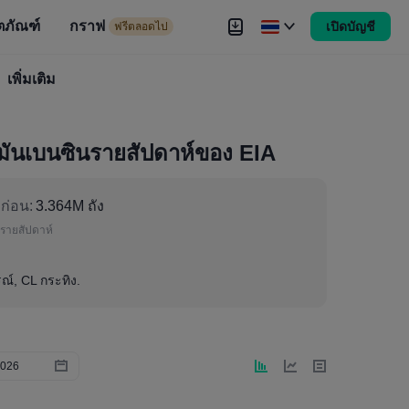
ตภัณฑ์
กราฟ
เปิดบัญชี
ดไป
ฟรีตลอดไป
งขัน
เพิ่มเติม
Brokers
เพิ่มเติม
ำมันเบนซินรายสัปดาห์ของ EIA
งก่อน:
3.364M ถัง
รายสัปดาห์
ณ์, CL กระทิง.