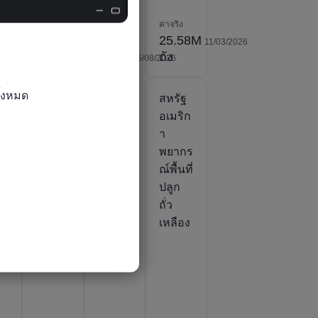
ค่าจริง
.2B
-317K
ค่าจริง
6
07/07/2026
05/08/2026
าศก์
บาร์เรล/
25.58M
ค่าจริง
11/03/2026
วัน
วัน
0.0ถัง
ถัง
05/08/2026
้งหมด

ฐ
สหรัฐ
สหรัฐ
สหรัฐ
ิก
อเมริก
อเมริก
อเมริก
า ยอด
า พื้นที่
า
า
ส่งออก
ปลูก
พยากร
ง
ถั่ว
ถั่ว
ณ์พื้นที่
น
เหลือง
เหลือง
ปลูก
vo
สุทธิ
ถั่ว
เหลือง
i