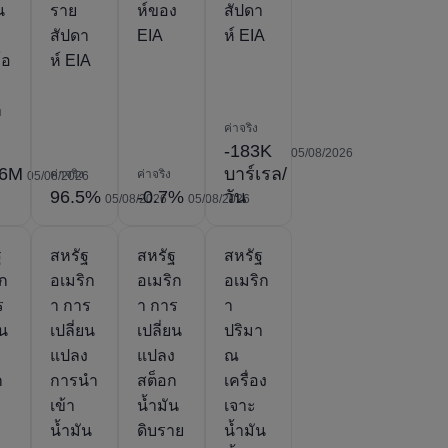
น
ราย
ห์ของ
สัปดา
สัปดา
EIA
ห์ EIA
โอ
ห์ EIA
า
ค่าจริง
-183K
05/08/2026
56M
บาร์เรล/
ค่าจริง
ค่าจริง
05/08/2026
96.5%
-0.7%
วัน
05/08/2026
05/08/2026
ฐ
สหรัฐ
สหรัฐ
สหรัฐ
ิก
อเมริก
อเมริก
อเมริก
ร
า การ
า การ
า
ยน
เปลี่ยน
เปลี่ยน
ปริมา
ง
แปลง
แปลง
ณ
ก
การนำ
สต็อก
เครื่อง
เข้า
น้ำมัน
เจาะ
ม
น้ำมัน
ดิบราย
น้ำมัน