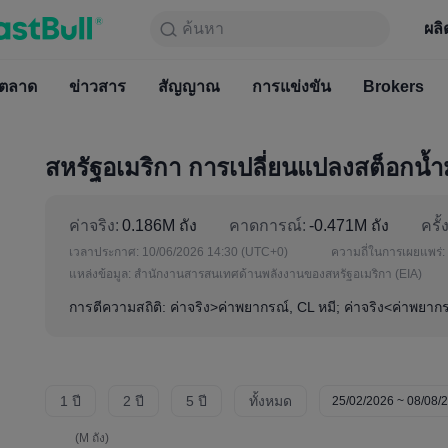
ค้นหา
ค้นหา
ผลิตภัณฑ์
กราฟ
ผลิ
ฟรีตลอ
ตลาด
ข่าวสาร
ตลาด
สัญญาณ
ข่าวสาร
การแข่งขัน
สัญญาณ
Brokers
การแข่
สหรัฐอเมริกา การเปลี่ยนแปลงสต็อกน้
ค่าจริง:
0.186M ถัง
คาดการณ์:
-0.471M ถัง
ครั้
เวลาประกาศ:
10/06/2026 14:30
(UTC+0)
ความถี่ในการเผยแพร่:
แหล่งข้อมูล:
สำนักงานสารสนเทศด้านพลังงานของสหรัฐอเมริกา (EIA)
การตีความสถิติ: ค่าจริง>ค่าพยากรณ์, CL หมี; ค่าจริง<ค่าพยากร
1 ปี
2 ปี
5 ปี
ทั้งหมด