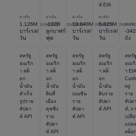
ห์ EIA
ค่าจริง
ค่าจริง
ค่าจริง
ค่าจริง
1.126M
-132B
19.648M
5.825M
ค่าจริง
11/03/2026
05/03/2026
05/08/2026
05/08/202
บาร์เรล/
ลูกบาศก์
บาร์เรล/
บาร์เรล/
-34
วัน
ฟุต
วัน
วัน
ถัง
สหรัฐ
สหรัฐ
สหรัฐ
สหรัฐ
สหรั
อเมริก
อเมริก
อเมริก
อเมริก
อเมร
า สต็
า สต็
า สต็
า สต็
า EI
อก
อก
อก
อก
Cush
น้ำมัน
น้ำมัน
น้ำมัน
น้ำมัน
ng
สำเร็จ
ดิบที่
เบนซิน
ดิบราย
ราย
รูปราย
เมือง
ราย
สัปดา
สัปด
สัปดา
คุชชิ่ง
สัปดา
ห์ API
ห์, ก
ห์ API
ราย
ห์ API
เปลี่
สัปดา
แปล
ห์ API
สต็อ