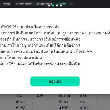
ค่าจริง
ค่าจริง
ค่าจริง
ค่าจริง
ค่าจริง
41.12
14.03M
115.3B
13.78M
111
07/04/2020
07/07/2026
07/07/2026
07/07/202
USD/
บาร์เรล/
ลูกบาศก์
บาร์เรล/
ลูกบ
บาร์เรล
วัน
ฟุต/วัน
วัน
ฟุต/
 เปิดให้ใช้งานอย่างเป็นทางการแล้ว

ถุวาดกราฟ อินดิเคเตอร์ทางเทคนิค และรูปแบบกราฟระหว่างกราฟทั
สหรัฐ
สหรัฐ
สหรัฐ
สหรัฐ
สหรั
ั่งรอดำเนินการระหว่างการรีเพลย์กราฟย้อนหลัง

อเมริก
อเมริก
อเมริก
อเมริก
อเมร
ามเร็วในการซูมกราฟแท่งเทียนได้ตามต้องการ

า ยอด
า
า การ
า การ
า
ลายคาบการคำนวณพร้อมกันสำหรับอินดิเคเตอร์ เช่น MA

รวม
ประมา
พยากร
พยากร
รายง
นการโหลดกราฟแท่งเทียน

การ
ณการ
ณ์
ณ์
นคลั
์การใช้งานและแก้ไขข้อบกพร่องต่าง ๆ เพิ่มเติม
ผลิต
ไหล
ความ
ความ
น้ำมั
เชื้อ
โดยนัย
ต้องกา
ต้องกา
See
เพลิง
ก๊าซ
รการ
รการ
l
ลองเลย
เอทา
ธรรม
ผลิต
ผลิต
Cush
นอล
ชาติ
น้ำมัน
น้ำมัน
ng
ราย
EIA
ดิบราย
กลั่น
สัปดา
สัปดา
ราย
ห์ EIA
ห์ EIA
สัปดา