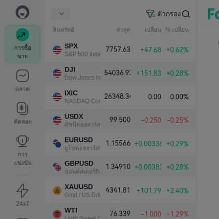
ตัวกรอง
สินทรัพย์
ล่าสุด
เปลี่ยน
% เปลี่ยน
SPX
การซื้อ
7757.63
+47.68
+0.62%
S&P 500 Index
ขาย
DJI
54036.93
+151.83
+0.28%
Dow Jones Industrial Average
ตลาด
IXIC
26348.34
0.00
0.00%
NASDAQ Composite Index
USDX
99.500
-0.250
-0.25%
คัดลอก
ดัชนีดอลลาร์สหรัฐ
EURUSD
1.15566
+0.00336
+0.29%
ยูโร/ดอลลาร์สหรัฐ
การ
แข่งขัน
GBPUSD
1.34910
+0.00383
+0.28%
ปอนด์สเตอร์ลิง/ดอลลาร์สหรัฐ
XAUUSD
4341.81
+101.79
+2.40%
Gold / US Dollar
24x7
WTI
76.339
-1.000
-1.29%
Light Sweet Crude Oil