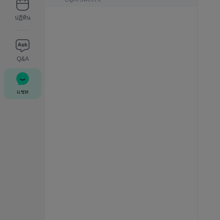
ปฏิทิน
Q&A
แชท