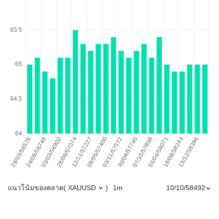
แนวโน้มของตลาด
1m
10/10/58492
(
XAUUSD
)