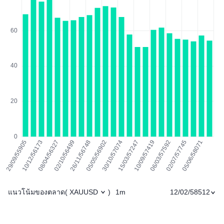
แนวโน้มของตลาด
1m
12/02/58512
(
XAUUSD
)