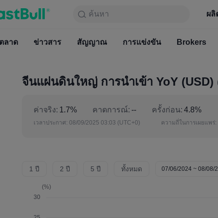
ค้นหา
ค้นหา
ผลิตภัณฑ์
กราฟ
ผลิ
ฟรีตลอ
ตลาด
ข่าวสาร
ตลาด
สัญญาณ
ข่าวสาร
การแข่งขัน
สัญญาณ
Brokers
การแข่
จีนแผ่นดินใหญ่ การนำเข้า YoY (USD) 
ค่าจริง:
1.7%
คาดการณ์:
--
ครั้งก่อน:
4.8%
เวลาประกาศ:
08/09/2025 03:03
(UTC+0)
ความถี่ในการเผยแพร่:
1 ปี
2 ปี
5 ปี
ทั้งหมด