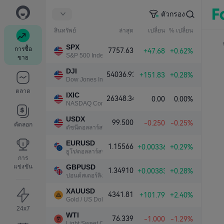
ตัวกรอง
สินทรัพย์
ล่าสุด
เปลี่ยน
% เปลี่ยน
SPX
การซื้อ
7757.63
+47.68
+0.62%
S&P 500 Index
ขาย
DJI
54036.93
+151.83
+0.28%
Dow Jones Industrial Average
ตลาด
IXIC
26348.34
0.00
0.00%
NASDAQ Composite Index
USDX
99.500
-0.250
-0.25%
คัดลอก
ดัชนีดอลลาร์สหรัฐ
EURUSD
1.15566
+0.00336
+0.29%
ยูโร/ดอลลาร์สหรัฐ
การ
แข่งขัน
GBPUSD
1.34910
+0.00383
+0.28%
ปอนด์สเตอร์ลิง/ดอลลาร์สหรัฐ
XAUUSD
4341.81
+101.79
+2.40%
Gold / US Dollar
24x7
WTI
76.339
-1.000
-1.29%
Light Sweet Crude Oil