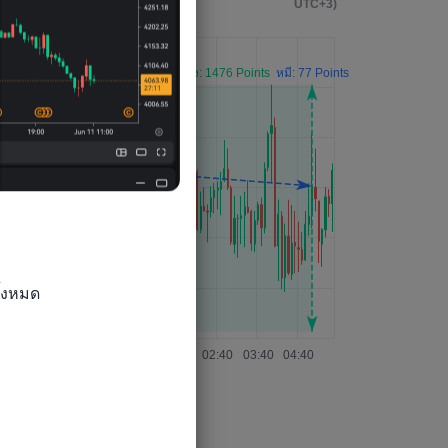
เหตุการณ์
UTC+3)
้งหมด
