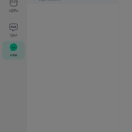
ปฏิทิน
Q&A
แชท