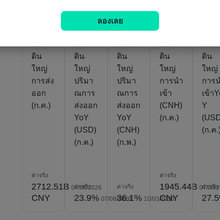
ตัวชี้วัดที่เกี่ยวข้อง
ลองเลย
จีน
จีน
จีน
จีน
จีน
แผ่น
แผ่น
แผ่น
แผ่น
แผ่น
ดิน
ดิน
ดิน
ดิน
ดิน
ใหญ่
ใหญ่
ใหญ่
ใหญ่
ใหญ่
การส่ง
ปริมา
ปริมา
การนำ
การ
ออก
ณการ
ณการ
เข้า
เข้า
(ก.ค.)
ส่งออก
ส่งออก
(CNH)
Y
YoY
YoY
(ก.ค.)
(USD
(USD)
(CNH)
(ก.ค.
(ก.ค.)
(ก.พ.)
ค่าจริง
ค่าจริง
2712.51B
1945.44B
ค่าจริง
ค่าจริง
ค่าจริง
07/08/2026
07/08/
CNY
23.9%
36.1%
CNY
27.
07/08/2026
10/03/2026