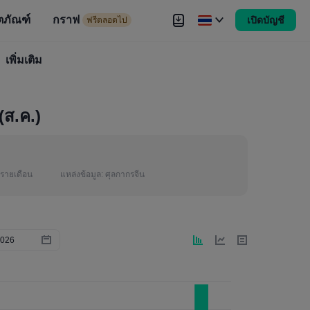
ตภัณฑ์
กราฟ
เปิดบัญชี
ดไป
ฟรีตลอดไป
งขัน
เพิ่มเติม
Brokers
เพิ่มเติม
(ส.ค.)
รายเดือน
แหล่งข้อมูล:
ศุลกากรจีน