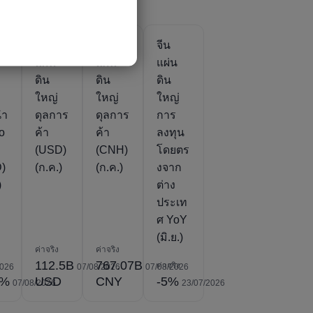
จีน
จีน
จีน
แผ่น
แผ่น
แผ่น
ดิน
ดิน
ดิน
ใหญ่
ใหญ่
ใหญ่
นำ
ดุลการ
ดุลการ
การ
Yo
ค้า
ค้า
ลงทุน
(USD)
(CNH)
โดยตร
)
(ก.ค.)
(ก.ค.)
งจาก
)
ต่าง
ประเท
ศ YoY
(มิ.ย.)
ค่าจริง
ค่าจริง
112.5B
767.07B
ค่าจริง
2026
07/08/2026
07/08/2026
5%
USD
CNY
-5%
07/08/2026
23/07/2026