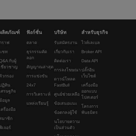
ผลิตภัณฑ์
ฟังก์ชั่น
บริษัท
สำหรับธุรกิจ
กราฟ
ตลาด
รับสมัครงาน
ไวท์เลเบล
แชท
ธุรกรรมคัด
เกี่ยวกับเรา
Broker API
ลอก
Q&A กับผู้
ติดต่อเรา
Data API
เชี่ยวชาญ
สัญญาณล่าสุด
การลงโฆษณา
ปลั๊กอิน
ตัวกรอง
การแข่งขัน
เว็บไซต์
ดาวน์โหลด
ปฏิทิน
24x7
FastBull
เครื่องมือ
เศรษฐกิจ
ออกแบบ
การวิเคราะห์
ศูนย์ช่วยเหลือ
โปสเตอร์
ข้อมูล
แหล่งเรียนรู้
ข้อเสนอแนะ
โครงการ
เครื่องมือ
ข้อตกลงผู้ใช้
พันธมิตร
สมาชิก
นโยบายความ
ฟีเจอร์
เป็นส่วนตัว