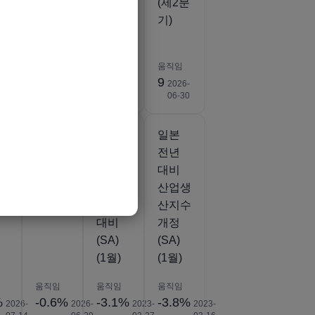
)
2분기)
수 (제
(제2분
분
2분기)
기)
움직임
움직임
움직임
3%
15
8
9
2026-
2026-
2026-
2026-
06-30
06-30
06-30
06-30
일본
일본
일본
용
산업
산업생
전년
량
재고
산지수
대비
(MoM)
잠정
산업생
(5월)
전년
산지수
대비
개정
(SA)
(SA)
(1월)
(1월)
움직임
움직임
움직임
%
-0.6%
-3.1%
-3.8%
2026-
2026-
2023-
2023-