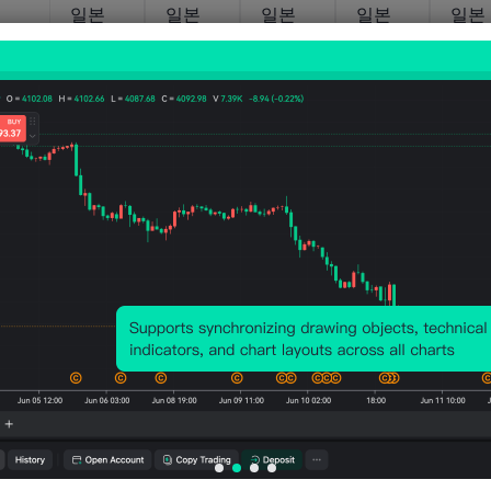
일본
일본
일본
일본
일본
BSI 대
BSI 대
IHS
IHS
IHS
규모
규모
Markit
Markit
킷 종
비제조
제조
서비스
제조업
합 P
업 여
환경
PMI (7
PMI 예
(7월)
건 지
지수
월)
비 (2
수 (제
(제2분
월)
2분기)
기)
움직임
움직임
움직임
움직임
움직임
-0.5
-1.8
51.2
47.7
52.7
2026-
2026-
2026-
2023-
06-10
06-10
08-05
03-01
일본
일본
일본
일본
일본
단칸대
단칸
단칸
단칸대
단칸
규모
대기업
대규모
형 제
MSS
비제조
자본
제조업
조업
자본
업 전
지출
확산지
전망지
지출