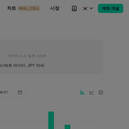
시장
차트
뉴스
전략
시장
대회
Brokers
더
계좌 개설
NULL_CELL
Brokers
더
데이터 소스:
일본 내각부
<예측 데이터, JPY 약세.