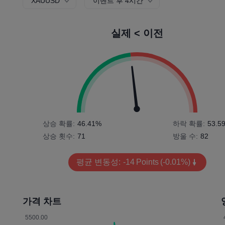
XAUUSD
이벤트 후 4시간
실제 < 이전
상승 확률:
46.41%
하락 확률:
53.5
상승 횟수:
71
방울 수:
82
평균 변동성:
-14
Points
(-0.01%)
가격 차트