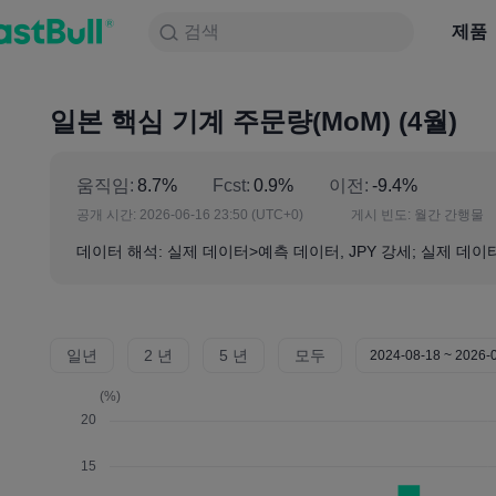
검색
검색
제품
차트
제품
NULL_CELL
뉴스
전략
대회
일본 핵심 기계 주문량(MoM) (4월)
움직임:
8.7%
Fcst:
0.9%
이전:
-9.4%
공개 시간:
2026-06-16 23:50
(UTC+0)
게시 빈도:
월간 간행물
데이터 해석: 실제 데이터>예측 데이터, JPY 강세; 실제 데이터
일년
2 년
5 년
모두