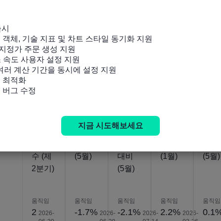
망지수
(YoY)
수 (제
수 (제
(YoY
(제2분
(제2분
2분기)
2분기)
(제2
기)
기)
기)
출시

잉 객체, 기술 지표 및 차트 스타일 동기화 지원

움직임
움직임
움직임
움직임
움직임
지정가 주문 생성 지원

28
11.5%
22
17
-8.
소 속도 사용자 설정 지원

2026-
2026-
2026-
2026-
06-30
06-30
06-30
06-30
 여러 계산 기간을 동시에 설정 지원

 최적화

및 버그 수정
일본
일본
일본
일본
일본
탄칸
산업생
산업
산업용
산업
소규모
산 잠
생산량
생산량
생산
지금 시도해보세요
제조업
정
최종
(MoM
최종
확산지
(YoY)
전년
예비)
MoM
수 (제
(5월)
대비
(1월)
(5월)
2분기)
(5월)
움직임
움직임
움직임
움직임
움직임
2
-1.7%
-2.1%
2.2%
0.1
2026-
2026-
2026-
2026-