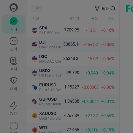
필터
자산
마지막
자산
자산
SPX
거래
7709.95
-13.61
-0.18%
S&P 500 Index
DJI
53885.10
-464.02
-0.85%
Dow Jones Industrial Average
견적
IXIC
26348.34
-15.09
-0.06%
NASDAQ Composite Index
복사
USDX
99.790
+0.040
+0.04%
US Dollar Index
EURUSD
1.15227
-0.00003
-0.00%
대회
Euro / US Dollar
GBPUSD
1.34538
+0.00011
+0.01%
Pound Sterling / US Dollar
XAUUSD
7x24
4267.39
+27.37
+0.65%
Gold / US Dollar
WTI
77.455
+0.116
+0.15%
Light Sweet Crude Oil