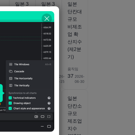
일본 3
일본 3
일본
 마
차 산
차 산
단칸대
업 활
업 활
규모
MI
동 지
동 지
비제조
수(SA
수
업 확
아님)
(MoM)
산지수
(12월)
(5월)
(제2분
기)
움직임
움직임
움직임
8.4%
1.1%
37
2026-
2026-
2026-
2026-
08-05
02-17
07-15
06-30
일본
일본
일본
단칸소
단칸소
단칸소
E
비제조
비제조
규모
업 지
업체
제조업
수 (제
전망지
지수