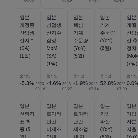
06-30
06-29
07-14
02-26
일본
일본
일본
일본
일본 
개정된
산업생
핵심
기계
개월
산업생
산지수
기계
주문량
산업
산지수
잠정
주문량
(YoY)
산 추
(SA)
MoM
(YoY)
(6월)
정치
(1월)
(SA)
(5월)
(MoM
(1월)
(7월)
움직임
움직임
움직임
움직임
움직임
-5.3%
-4.6%
-1.9%
52.8%
0.0
2023-
2023-
2026-
2026-
03-16
02-27
07-14
07-09
일본
일본
일본
일본
일본
선행지
로이터
로이터
기업
기업
표 최
단칸
단칸
파산
자본
종 (5
비제조
제조업
(YoY)
지출
월)
업체
체 지
(6월)
(YoY