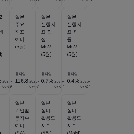
07-14
06-29
02-27
03-16
2
일본
일본
일본
주요
선행지
선행지
생
지표
표 잠
표 최
예비
정
종
(5월)
MoM
MoM
)
(5월)
(5월)
움직임
움직임
움직임
%
116.8
0.7%
0.4%
2026-
2026-
2026-
2026-
06-29
07-07
07-07
07-27
일본
일본
일본
기업활
장비
장비
동지수
활용도
활용도
예비
지수
지수
)
(SA)
(5월)
(MoM)