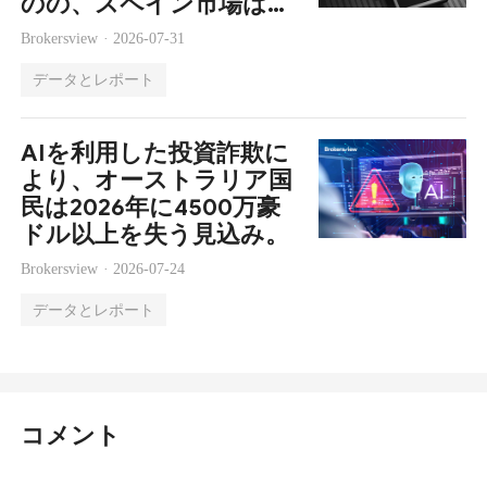
のの、スペイン市場は依
然として堅調
Brokersview ·
2026-07-31
データとレポート
AIを利用した投資詐欺に
より、オーストラリア国
民は2026年に4500万豪
ドル以上を失う見込み。
Brokersview ·
2026-07-24
データとレポート
コメント