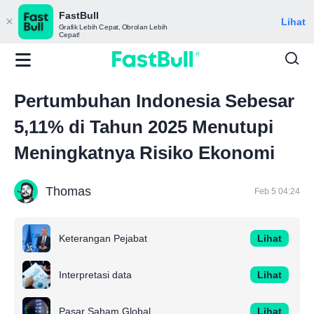
FastBull
Lihat
Grafik Lebih Cepat, Obrolan Lebih
Cepat!
Pertumbuhan Indonesia Sebesar
5,11% di Tahun 2025 Menutupi
Meningkatnya Risiko Ekonomi
Thomas
Feb 5 04:24
Keterangan Pejabat
Lihat
Interpretasi data
Lihat
Pasar Saham Global
Lihat