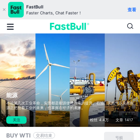
FastBull
查看
Faster Charts, Chat Faster！
能源
不论第几次工业革命，实质都是能源使用效率的提升。石油、天然气以及新能
源正把控着工业的未来，也掌握在经济的未来。
关注
粉丝
4.4万
文章
1417
BUY WTI
交易结束
亏损