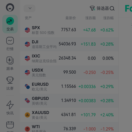
筛选器
资产
最新价
涨跌额
涨跌幅
SPX
交易
7757.63
+47.68
+0.62%
标普 500 指数
DJI
54036.93
+151.83
+0.28%
道琼斯工业平均指数
行情
IXIC
26348.34
0.00
0.00%
纳斯达克综合指数
跟单
USDX
99.500
-0.250
-0.25%
美元指数
EURUSD
1.15566
+0.00336
+0.29%
比赛
欧元/美元
GBPUSD
1.34910
+0.00383
+0.28%
英镑/美元
XAUUSD
快讯
4341.81
+101.79
+2.40%
黄金/美元
WTI
76.339
-1.000
-1.29%
轻质原油