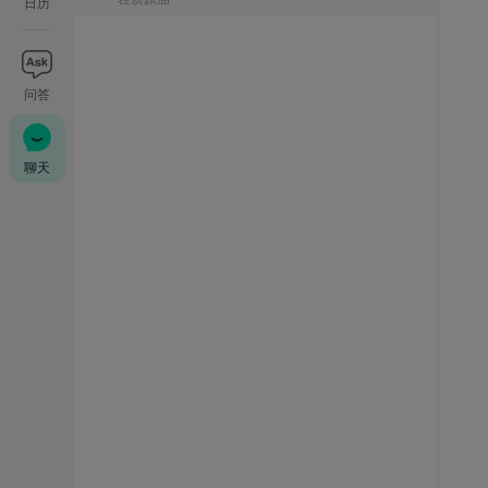
日历
问答
聊天