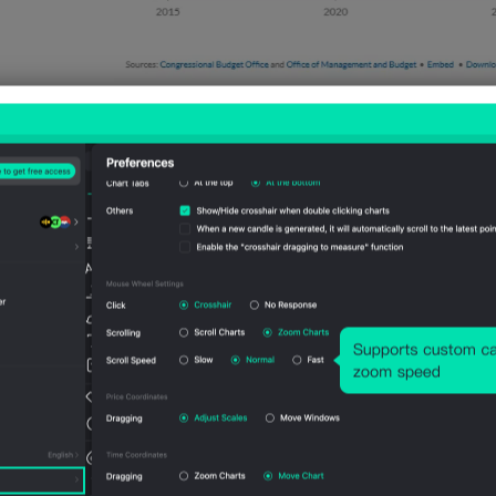
而从整体财政状况来看，当前35万亿美元的债
亿美元的财政赤字和超过7%的赤字率都意
续。因此包括关税大战、潜在的衰退和降息
结束地缘冲突实现战略收缩等看似杂乱无章
要手段。
如果特朗普真的着眼于长远，那短期的经济
和特朗普1.0时期极为看重股市有着鲜明的
普（以及马斯克）自然会感受到压力，这可
“手术刀而非大斧头”，市场情绪和股市也将