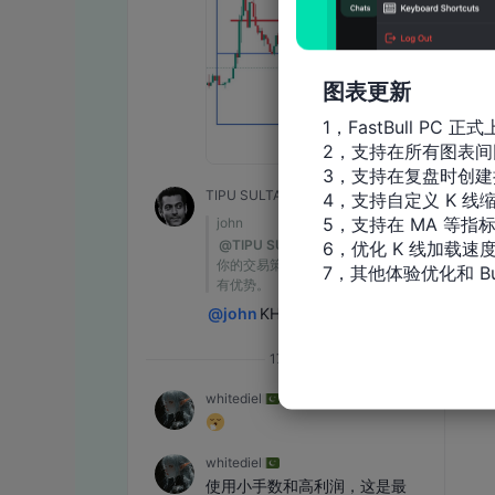
图表更新
1，FastBull PC 正式
2，支持在所有图表间
3，支持在复盘时创建
4，支持自定义 K 线缩
5，支持在 MA 等指
6，优化 K 线加载速度
7，其他体验优化和 Bu