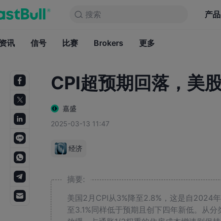
搜索
搜索
产品
图表
产品
永久免费
资讯
信号
比赛
Brokers
资讯
更多
信号
比赛
B
CPI超预期回落，美
嘉盛
2025-03-13 11:47
经济
摘要:
美国2月CPI从3%降至2.8%，这是自2024
至3.1%同样低于预期且创下四年新低。从