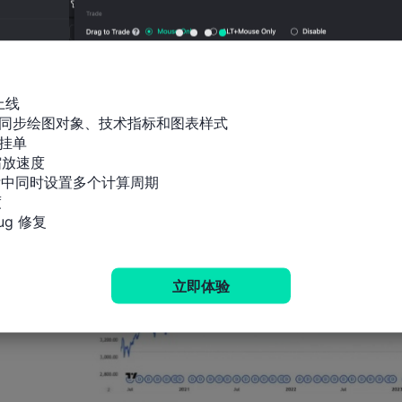
上线

同步绘图对象、技术指标和图表样式

挂单

放速度

标中同时设置多个计算周期



g 修复
立即体验