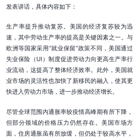
发表讲话，具体内容如下：
生产率提升推动复苏。美国的经济复苏较为迅
速，其中劳动生产率的提高是关键因素之一。与
欧洲等国家采用“就业保留”政策不同，美国通过
失业保险（UI）制度促进劳动力向更高生产率行
业流动，这提高了整体经济效率。此外，美国就
业市场的灵活性也加快了新移民的融入，使其更
快进入劳动力市场，进一步推动经济增长。
尽管全球范围内通胀率较疫情高峰期有所下降，
但部分领域的价格压力仍然存在。美国市场方
面，住房通胀虽有所放缓，但仍处于较高水平，