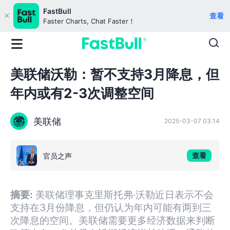
FastBull
查看
Faster Charts, Chat Faster！
美联储沃勒：暂不支持3月降息，但
年内或有2-3次调整空间
美联储
2025-03-07 03:14
查看
官员之声
摘要:
美联储理事克里斯托弗·沃勒近日表示不会
支持在3月份降息，但仍认为年内可能有两到三
次降息的空间。美联储需要更多经济数据来判断