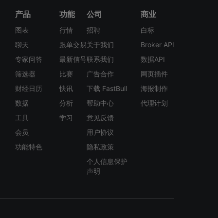
产品
功能
公司
商业
图表
行情
招聘
白标
聊天
跟单交易
关于我们
Broker API
专家问答
最新信号
联系我们
数据API
筛选器
比赛
广告合作
网页插件
财经日历
快讯
下载 FastBull
海报制作
数据
分析
帮助中心
代理计划
工具
学习
意见反馈
会员
用户协议
功能特色
隐私政策
个人信息保护
声明