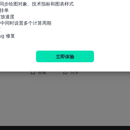
度限制，直到有足够信心确保通胀回到2%
同步绘图对象、技术指标和图表样式

挂单

放速度

美联储巴尔金
标中同时设置多个计算周期



g 修复
风险提示及免责条款
市场有风险，投资需谨慎。本文内容仅供参考，不构成
财务状况或其他需要。据此投资，责任自负。
立即体验
收藏
分享