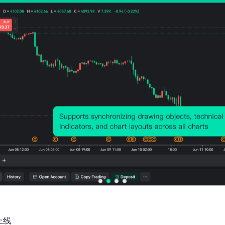
企业正在通过自动化和流程优化来提高生产
长期来看，美国劳动力市场可能面临结构性
及移民政策的不确定性，这些因素可能导致
本，并对通胀造成新的压力。
货币政策应保持谨慎，避免过早放松。由于
定的限制性政策，以确保通胀不会反弹。历
卷土重来，进而损害经济稳定。
当前经济环境仍然存在不确定性，地缘政治
源市场波动等因素都可能影响未来的通胀走
采取“观望”策略，密切关注经济数据，以
总的来说，美联储将继续保持警惕，避免因
增长稳健，劳动力市场强劲，通胀水平虽然
上线
