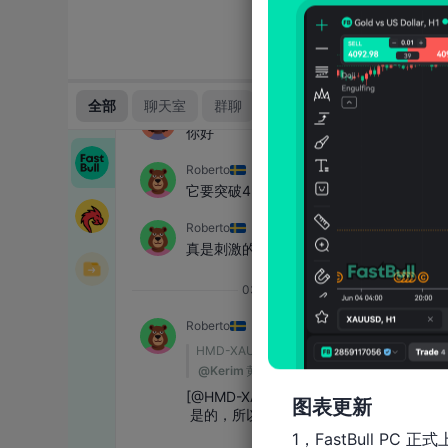
图表更新
1，FastBull PC 正式