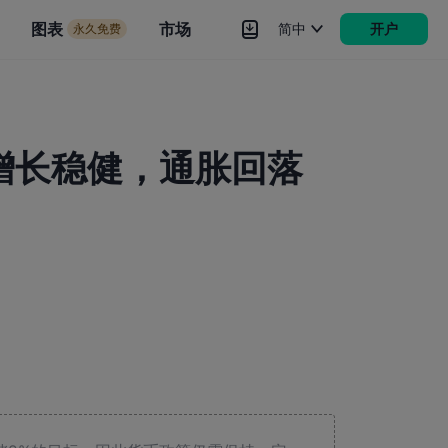
市场
图表
市场
简中
开户
永久免费
rokers
更多
增长稳健，通胀回落