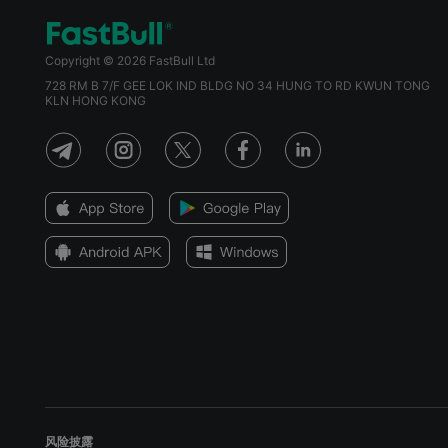
Copyright © 2026 FastBull Ltd
728 RM B 7/F GEE LOK IND BLDG NO 34 HUNG TO RD KWUN TONG
KLN HONG KONG
风险披露