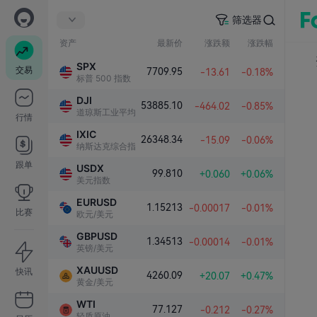
筛选器
资产
最新价
涨跌额
涨跌幅
SPX
交易
7709.95
-13.61
-0.18%
标普 500 指数
DJI
53885.10
-464.02
-0.85%
道琼斯工业平均指数
行情
IXIC
26348.34
-15.09
-0.06%
纳斯达克综合指数
跟单
USDX
99.810
+0.060
+0.06%
美元指数
EURUSD
1.15213
-0.00017
-0.01%
比赛
欧元/美元
GBPUSD
1.34513
-0.00014
-0.01%
英镑/美元
XAUUSD
快讯
4260.09
+20.07
+0.47%
黄金/美元
WTI
77.127
-0.212
-0.27%
轻质原油