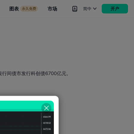
市场
图表
市场
简中
开户
永久免费
rokers
更多
行间债市发行科创债6700亿元。