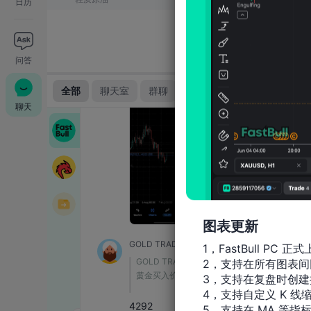
日历
问答
聊天
图表更新
1，FastBull PC 正式
2，支持在所有图表间
3，支持在复盘时创建
4，支持自定义 K 线缩
5，支持在 MA 等指