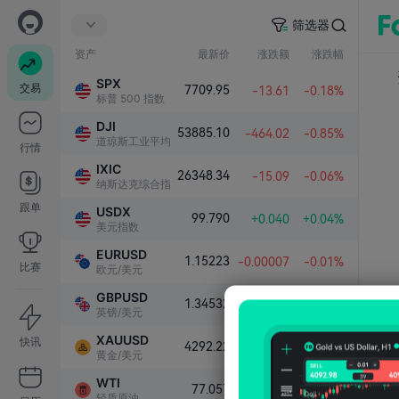
筛选器
资产
最新价
涨跌额
涨跌幅
SPX
交易
7709.95
-13.61
-0.18%
标普 500 指数
DJI
53885.10
-464.02
-0.85%
道琼斯工业平均指数
行情
IXIC
26348.34
-15.09
-0.06%
纳斯达克综合指数
跟单
USDX
99.790
+0.040
+0.04%
美元指数
EURUSD
1.15223
-0.00007
-0.01%
比赛
欧元/美元
GBPUSD
1.34532
+0.00005
+0.00%
英镑/美元
XAUUSD
快讯
4292.22
+52.20
+1.23%
黄金/美元
WTI
77.057
-0.282
-0.36%
轻质原油