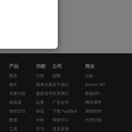
产品
功能
公司
商业
图表
行情
招聘
白标
聊天
跟单交易
关于我们
Broker API
专家问答
最新信号
联系我们
数据API
筛选器
比赛
广告合作
网页插件
财经日历
快讯
下载 FastBull
海报制作
数据
分析
帮助中心
代理计划
工具
学习
意见反馈