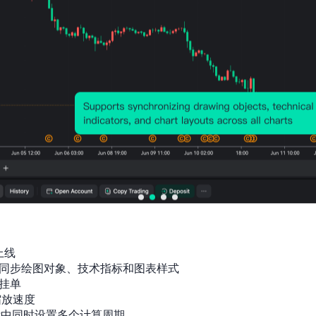
上线

同步绘图对象、技术指标和图表样式

挂单

放速度

标中同时设置多个计算周期
