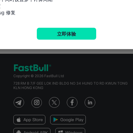


g 修复
立即体验
Copyright © 2026 FastBull Ltd
728 RM B 7/F GEE LOK IND BLDG NO 34 HUNG TO RD KWUN TONG
KLN HONG KONG