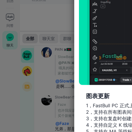
日历
问答
聊天
图表更新
1，FastBull PC 正式
2，支持在所有图表间
3，支持在复盘时创建
4，支持自定义 K 线缩
5，支持在 MA 等指