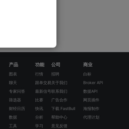
产品
功能
公司
商业
图表
行情
招聘
白标
聊天
跟单交易
关于我们
Broker API
专家问答
最新信号
联系我们
数据API
筛选器
比赛
广告合作
网页插件
财经日历
快讯
下载 FastBull
海报制作
数据
分析
帮助中心
代理计划
工具
学习
意见反馈