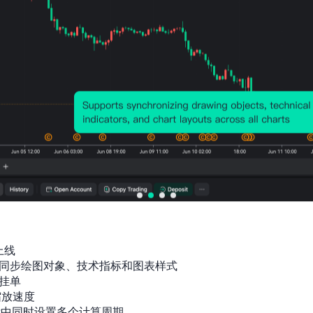
上线

同步绘图对象、技术指标和图表样式

挂单

放速度

标中同时设置多个计算周期
