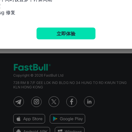


g 修复
立即体验
Copyright © 2026 FastBull Ltd
728 RM B 7/F GEE LOK IND BLDG NO 34 HUNG TO RD KWUN TONG
KLN HONG KONG