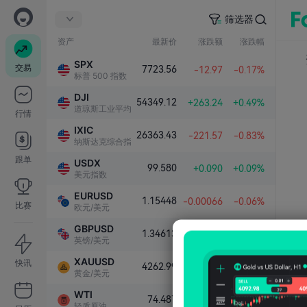
筛选器
资产
最新价
涨跌额
涨跌幅
SPX
交易
7723.56
-12.97
-0.17%
标普 500 指数
DJI
54349.12
+263.24
+0.49%
道琼斯工业平均指数
行情
IXIC
26363.43
-221.57
-0.83%
纳斯达克综合指数
跟单
USDX
99.580
+0.090
+0.09%
美元指数
EURUSD
1.15448
-0.00066
-0.06%
比赛
欧元/美元
GBPUSD
1.34613
-0.00044
-0.03%
英镑/美元
XAUUSD
快讯
4262.99
+15.38
+0.36%
黄金/美元
WTI
74.487
+0.215
+0.29%
轻质原油