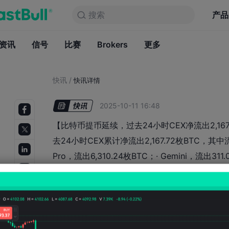
搜索
搜索
产品
图表
产品
永久免费
资讯
信号
比赛
Brokers
资讯
更多
信号
比赛
B
快讯
/
快讯详情
2025-10-11 16:48
【比特币提币延续，过去24小时CEX净流出2,167.7
去24小时CEX累计净流出2,167.72枚BTC，其中
Pro，流出6,310.24枚BTC；· Gemini，流出311
Bybit流入1,557.73枚BTC，位列流入榜第一。