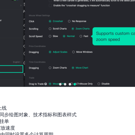
上线

同步绘图对象、技术指标和图表样式

挂单

放速度

标中同时设置多个计算周期
