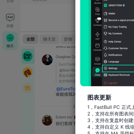
日历
问答
聊天
图表更新
1，FastBull PC 正式
2，支持在所有图表间
3，支持在复盘时创建
4，支持自定义 K 线缩
5，支持在 MA 等指