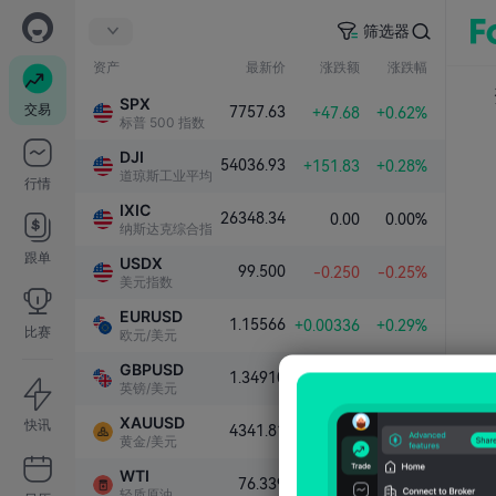
筛选器
资产
最新价
涨跌额
涨跌幅
SPX
交易
7757.63
+47.68
+0.62%
标普 500 指数
DJI
54036.93
+151.83
+0.28%
道琼斯工业平均指数
行情
IXIC
26348.34
0.00
0.00%
纳斯达克综合指数
跟单
USDX
99.500
-0.250
-0.25%
美元指数
EURUSD
1.15566
+0.00336
+0.29%
比赛
欧元/美元
GBPUSD
1.34910
+0.00383
+0.28%
英镑/美元
XAUUSD
快讯
4341.81
+101.79
+2.40%
黄金/美元
WTI
76.339
-1.000
-1.29%
轻质原油