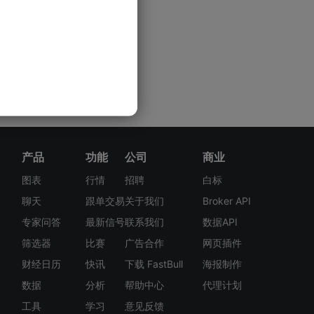
产品
功能
公司
商业
图表
行情
招聘
白标
聊天
跟单交易
关于我们
Broker API
专家问答
最新信号
联系我们
数据API
筛选器
比赛
广告合作
网页插件
财经日历
快讯
下载 FastBull
海报制作
数据
分析
帮助中心
代理计划
工具
学习
意见反馈