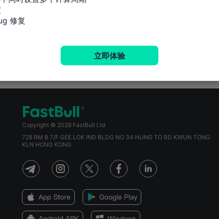


g 修复
立即体验
Copyright © 2026 FastBull Ltd
728 RM B 7/F GEE LOK IND BLDG NO 34 HUNG TO RD KWUN TONG
KLN HONG KONG