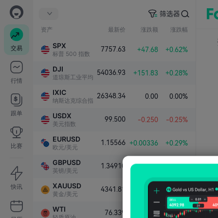
筛选器
资产
最新价
涨跌额
涨跌幅
SPX
交易
7757.63
+47.68
+0.62%
标普 500 指数
DJI
54036.93
+151.83
+0.28%
道琼斯工业平均指数
行情
IXIC
26348.34
0.00
0.00%
纳斯达克综合指数
跟单
USDX
99.500
-0.250
-0.25%
美元指数
EURUSD
1.15566
+0.00336
+0.29%
比赛
欧元/美元
GBPUSD
1.34910
+0.00383
+0.28%
英镑/美元
XAUUSD
快讯
4341.81
+101.79
+2.40%
黄金/美元
WTI
76.339
-1.000
-1.29%
轻质原油