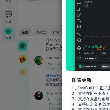
日历
问答
聊天
图表更新
1，FastBull PC 正式
2，支持在所有图表间
3，支持在复盘时创建
4，支持自定义 K 线缩
5，支持在 MA 等指