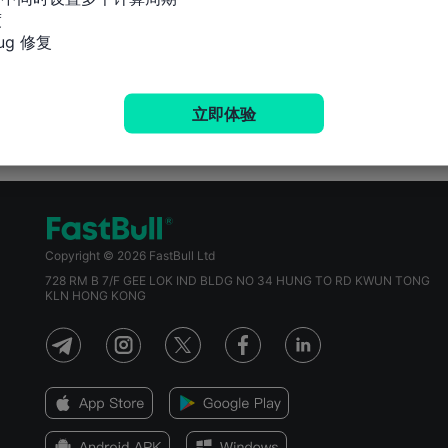


g 修复
立即体验
Copyright © 2026 FastBull Ltd
728 RM B 7/F GEE LOK IND BLDG NO 34 HUNG TO RD KWUN TONG
KLN HONG KONG