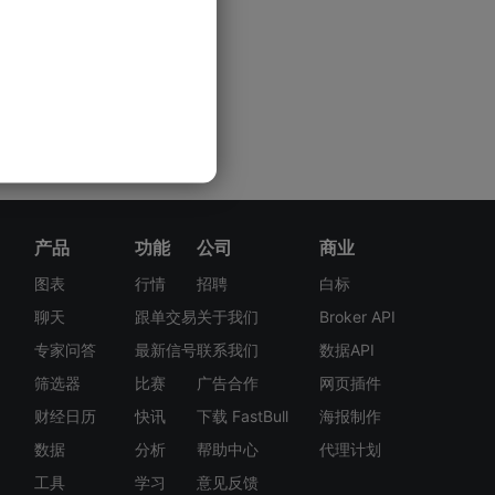
产品
功能
公司
商业
图表
行情
招聘
白标
聊天
跟单交易
关于我们
Broker API
专家问答
最新信号
联系我们
数据API
筛选器
比赛
广告合作
网页插件
财经日历
快讯
下载 FastBull
海报制作
数据
分析
帮助中心
代理计划
工具
学习
意见反馈