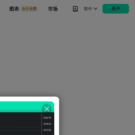
市场
图表
市场
简中
开户
永久免费
rokers
更多
。