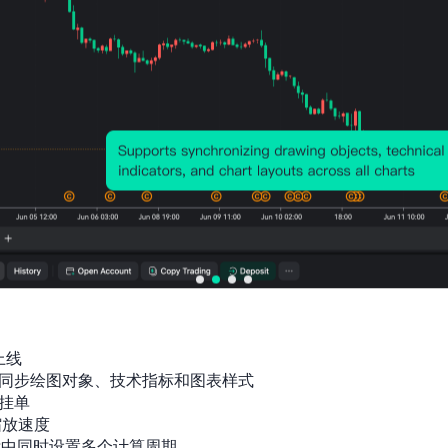
上线

同步绘图对象、技术指标和图表样式

挂单

放速度

标中同时设置多个计算周期
