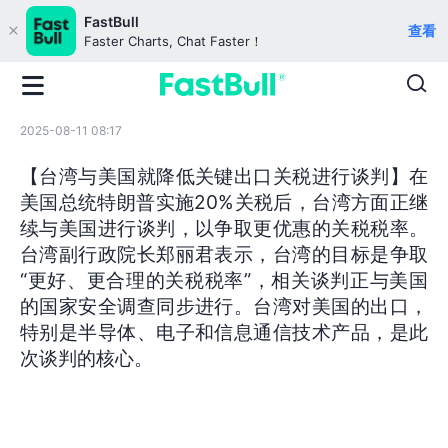
FastBull
查看
Faster Charts, Chat Faster！
2025-08-11 08:17
【台湾与美国就降低关键出口关税进行谈判】在
美国总统特朗普实施20%关税后，台湾方面正继
续与美国进行谈判，以争取更优惠的关税税率。
台湾副行政院长郑丽君表示，台湾的目标是争取
“更好、更合理的关税税率”，相关谈判正与美国
的国家安全调查同步进行。台湾对美国的出口，
特别是半导体、电子和信息通信技术产品，是此
次谈判的核心。