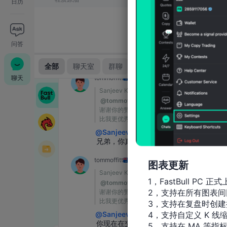
日历
问答
聊天
图表更新
1，FastBull PC 正式
2，支持在所有图表间
3，支持在复盘时创建
4，支持自定义 K 线缩
5，支持在 MA 等指