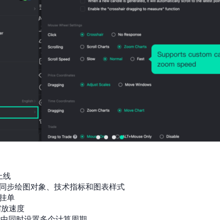
上线

同步绘图对象、技术指标和图表样式

挂单

放速度

标中同时设置多个计算周期
