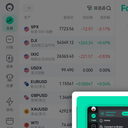
筛选器
资产
最新价
涨跌额
涨跌幅
SPX
交易
7723.56
-12.97
-0.17%
标普 500 指数
DJI
54349.12
+263.24
+0.49%
道琼斯工业平均指数
行情
IXIC
26363.43
-221.57
-0.83%
纳斯达克综合指数
跟单
USDX
99.490
0.000
0.00%
美元指数
EURUSD
1.15561
+0.00047
+0.04%
比赛
欧元/美元
GBPUSD
1.34698
+0.00041
+0.03%
英镑/美元
XAUUSD
快讯
4292.97
+45.36
+1.07%
黄金/美元
WTI
74.680
+0.408
+0.55%
轻质原油