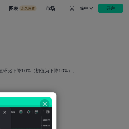
市场
图表
市场
简中
开户
永久免费
rokers
更多
环比下降1.0%（初值为下降1.0%）。