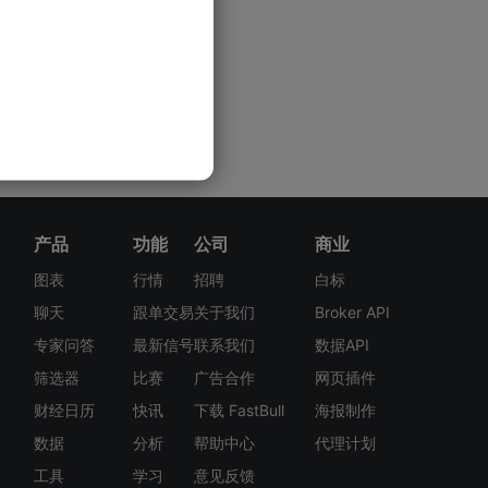
产品
功能
公司
商业
图表
行情
招聘
白标
聊天
跟单交易
关于我们
Broker API
专家问答
最新信号
联系我们
数据API
筛选器
比赛
广告合作
网页插件
财经日历
快讯
下载 FastBull
海报制作
数据
分析
帮助中心
代理计划
工具
学习
意见反馈