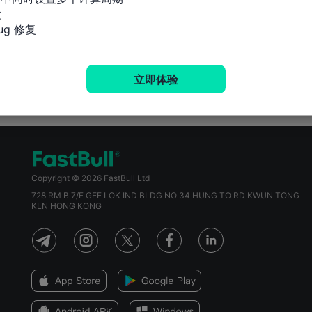


g 修复
立即体验
Copyright © 2026 FastBull Ltd
728 RM B 7/F GEE LOK IND BLDG NO 34 HUNG TO RD KWUN TONG
KLN HONG KONG