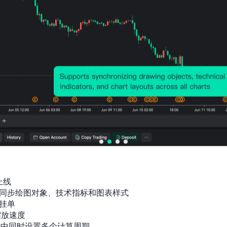
上线

同步绘图对象、技术指标和图表样式

挂单

放速度

标中同时设置多个计算周期
