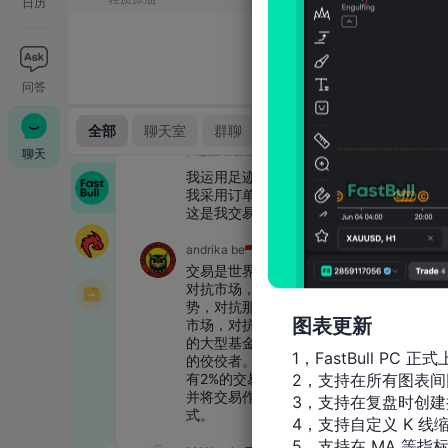
日历
问答
聊天
图表更新
1，FastBull PC 正式
2，支持在所有图表间
3，支持在复盘时创建
4，支持自定义 K 线缩
5，支持在 MA 等指