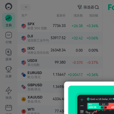
筛选器
资产
最新价
涨跌额
涨跌幅
SPX
交易
7736.33
+26.38
+0.34%
标普 500 指数
DJI
53917.52
+32.42
+0.06%
道琼斯工业平均指数
行情
IXIC
26348.34
0.00
0.00%
纳斯达克综合指数
跟单
USDX
99.380
-0.370
-0.37%
美元指数
EURUSD
1.15647
+0.00417
+0.36%
比赛
欧元/美元
GBPUSD
1.34984
+0.00457
+0.34%
英镑/美元
XAUUSD
快讯
4334.40
+94.38
+2.23%
黄金/美元
WTI
77.438
+0.099
+0.13%
轻质原油