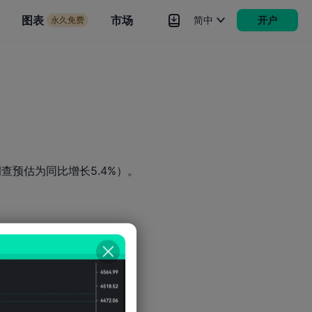
市场
图表
市场
简中
开户
永久免费
rokers
更多
查预估为同比增长5.4%）。