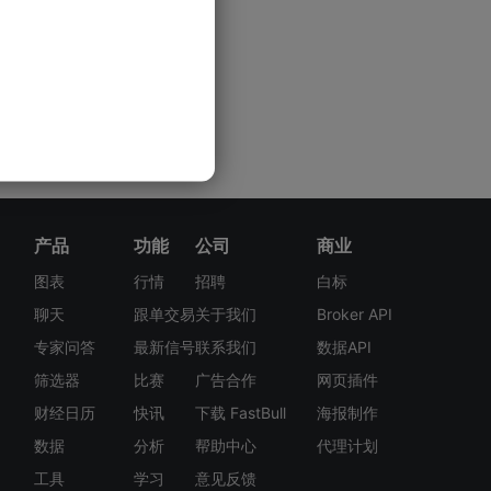
产品
功能
公司
商业
图表
行情
招聘
白标
聊天
跟单交易
关于我们
Broker API
专家问答
最新信号
联系我们
数据API
筛选器
比赛
广告合作
网页插件
财经日历
快讯
下载 FastBull
海报制作
数据
分析
帮助中心
代理计划
工具
学习
意见反馈