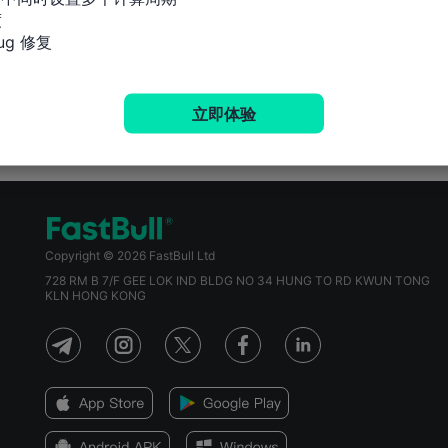


g 修复
立即体验
Copyright © 2026 FastBull Ltd
728 RM B 7/F GEE LOK IND BLDG NO 34 HUNG TO RD KWUN TONG
KLN HONG KONG