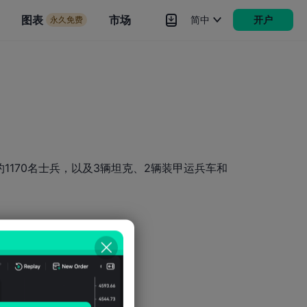
市场
图表
市场
简中
开户
永久免费
rokers
更多
1170名士兵，以及3辆坦克、2辆装甲运兵车和