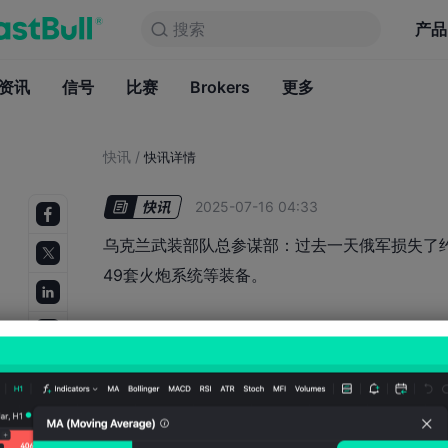
搜索
搜索
产品
图表
产品
永久免费
资讯
信号
比赛
Brokers
资讯
更多
信号
比赛
B
快讯
/
快讯详情
2025-07-16 04:33
乌克兰武装部队总参谋部：过去一天俄军损失了约
49套火炮系统等装备。