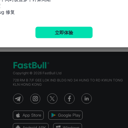


g 修复
立即体验
Copyright © 2026 FastBull Ltd
728 RM B 7/F GEE LOK IND BLDG NO 34 HUNG TO RD KWUN TONG
KLN HONG KONG