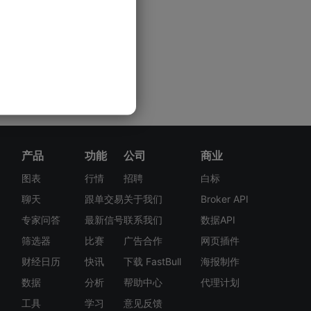
产品
功能
公司
商业
图表
行情
招聘
白标
聊天
跟单交易
关于我们
Broker API
专家问答
最新信号
联系我们
数据API
筛选器
比赛
广告合作
网页插件
财经日历
快讯
下载 FastBull
海报制作
数据
分析
帮助中心
代理计划
工具
学习
意见反馈