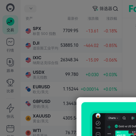
筛选器
资产
最新价
涨跌额
涨跌幅
SPX
交易
7709.95
-13.61
-0.18%
标普 500 指数
DJI
53885.10
-464.02
-0.85%
道琼斯工业平均指数
行情
IXIC
26348.34
-15.09
-0.06%
纳斯达克综合指数
跟单
USDX
99.780
+0.030
+0.03%
美元指数
EURUSD
1.15244
+0.00014
+0.01%
比赛
欧元/美元
GBPUSD
1.34438
-0.00089
-0.07%
英镑/美元
XAUUSD
快讯
4305.54
+65.52
+1.55%
黄金/美元
WTI
76.772
-0.567
-0.73%
轻质原油