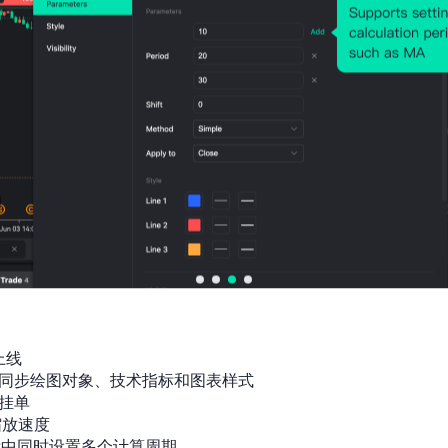
上线

同步绘图对象、技术指标和图表样式

挂单

放速度

标中同时设置多个计算周期
