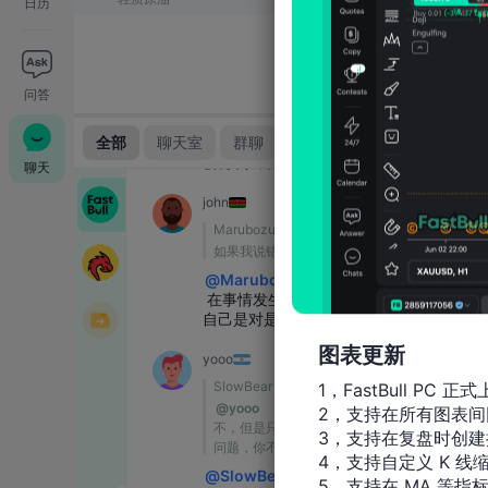
日历
问答
聊天
图表更新
1，FastBull PC 正式
2，支持在所有图表间
3，支持在复盘时创建
4，支持自定义 K 线缩
5，支持在 MA 等指