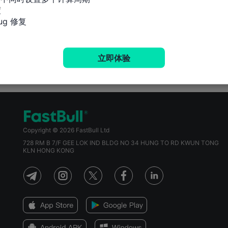


g 修复
立即体验
Copyright © 2026 FastBull Ltd
728 RM B 7/F GEE LOK IND BLDG NO 34 HUNG TO RD KWUN TONG
KLN HONG KONG