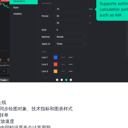
上线

同步绘图对象、技术指标和图表样式

挂单

放速度

标中同时设置多个计算周期
