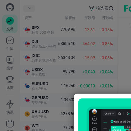
筛选器
资产
最新价
涨跌额
涨跌幅
SPX
交易
7709.95
-13.61
-0.18%
标普 500 指数
DJI
53885.10
-464.02
-0.85%
道琼斯工业平均指数
行情
IXIC
26348.34
-15.09
-0.06%
纳斯达克综合指数
跟单
USDX
99.790
+0.040
+0.04%
美元指数
EURUSD
1.15240
+0.00010
+0.01%
比赛
欧元/美元
GBPUSD
1.34533
+0.00006
+0.00%
英镑/美元
XAUUSD
快讯
4278.55
+38.53
+0.91%
黄金/美元
WTI
77.284
-0.055
-0.07%
轻质原油