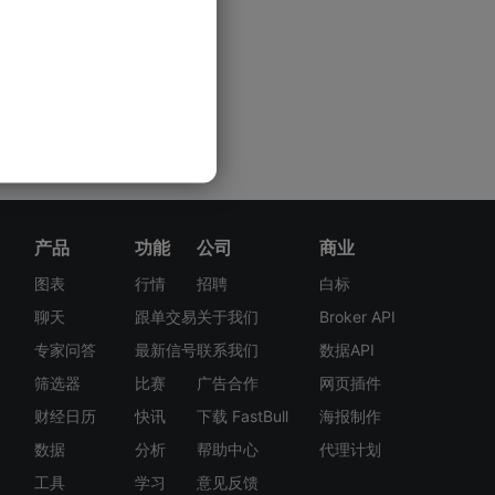
产品
功能
公司
商业
图表
行情
招聘
白标
聊天
跟单交易
关于我们
Broker API
专家问答
最新信号
联系我们
数据API
筛选器
比赛
广告合作
网页插件
财经日历
快讯
下载 FastBull
海报制作
数据
分析
帮助中心
代理计划
工具
学习
意见反馈