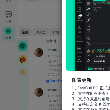
日历
问答
聊天
图表更新
1，FastBull PC 正式
2，支持在所有图表间
3，支持在复盘时创建
4，支持自定义 K 线缩
5，支持在 MA 等指