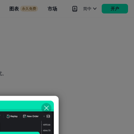
市场
图表
市场
简中
开户
永久免费
rokers
更多
忧。