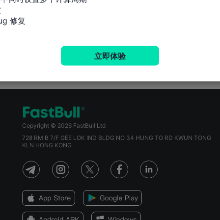


g 修复
立即体验
Copyright © 2026 FastBull Ltd
728 RM B 7/F GEE LOK IND BLDG NO 34 HUNG TO RD KWUN TONG
KLN HONG KONG