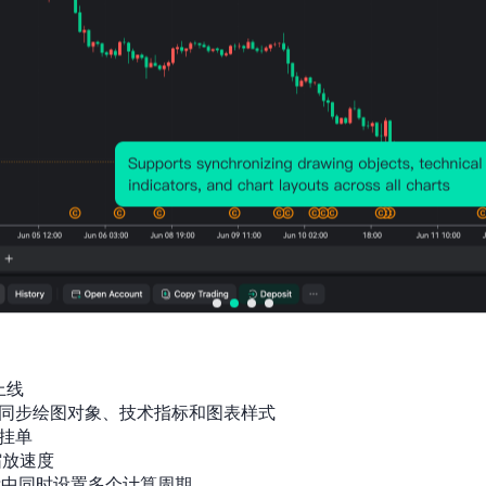
上线

同步绘图对象、技术指标和图表样式

挂单

放速度

标中同时设置多个计算周期
