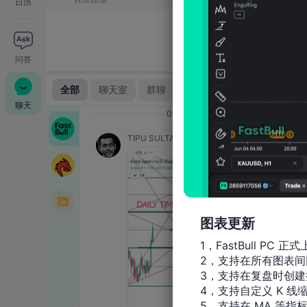
日历
问答
聊天
图表更新
1，FastBull PC 正式
2，支持在所有图表间
3，支持在复盘时创建
4，支持自定义 K 线缩
5，支持在 MA 等指