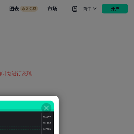
市场
图表
市场
简中
开户
永久免费
rokers
更多
弹计划进行谈判。