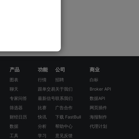
产品
功能
公司
商业
图表
行情
招聘
白标
聊天
跟单交易
关于我们
Broker API
专家问答
最新信号
联系我们
数据API
筛选器
比赛
广告合作
网页插件
财经日历
快讯
下载 FastBull
海报制作
数据
分析
帮助中心
代理计划
工具
学习
意见反馈