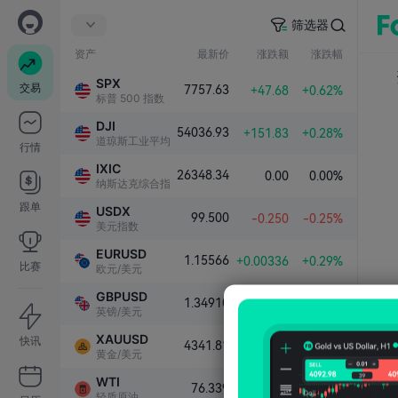
筛选器
资产
最新价
涨跌额
涨跌幅
SPX
交易
7757.63
+47.68
+0.62%
标普 500 指数
DJI
54036.93
+151.83
+0.28%
道琼斯工业平均指数
行情
IXIC
26348.34
0.00
0.00%
纳斯达克综合指数
跟单
USDX
99.500
-0.250
-0.25%
美元指数
EURUSD
1.15566
+0.00336
+0.29%
比赛
欧元/美元
GBPUSD
1.34910
+0.00383
+0.28%
英镑/美元
XAUUSD
快讯
4341.81
+101.79
+2.40%
黄金/美元
WTI
76.339
-1.000
-1.29%
轻质原油