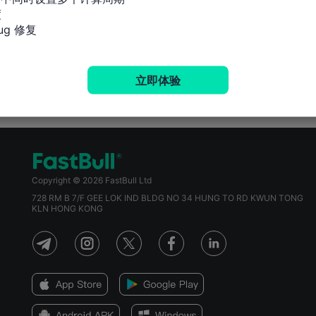


g 修复
立即体验
Copyright © 2026 FastBull Ltd
728 RM B 7/F GEE LOK IND BLDG NO 34 HUNG TO RD KWUN TONG
KLN HONG KONG