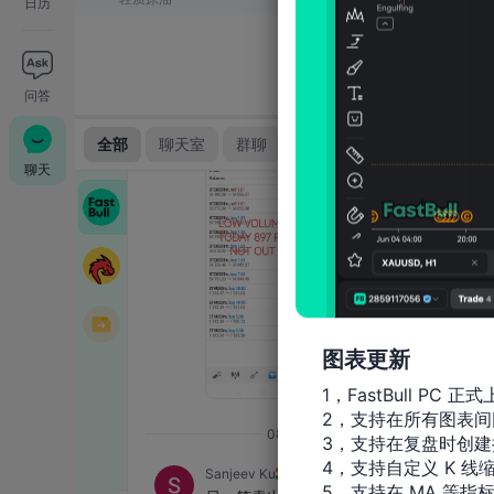
日历
问答
聊天
图表更新
1，FastBull PC 正式
2，支持在所有图表间
3，支持在复盘时创建
4，支持自定义 K 线缩
5，支持在 MA 等指