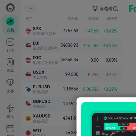
筛选器
资产
最新价
涨跌额
涨跌幅
SPX
交易
7757.63
+47.68
+0.62%
标普 500 指数
DJI
54036.93
+151.83
+0.28%
道琼斯工业平均指数
行情
IXIC
26348.34
0.00
0.00%
纳斯达克综合指数
跟单
USDX
99.500
-0.250
-0.25%
美元指数
EURUSD
1.15566
+0.00336
+0.29%
比赛
欧元/美元
GBPUSD
1.34910
+0.00383
+0.28%
英镑/美元
XAUUSD
快讯
4341.81
+101.79
+2.40%
黄金/美元
WTI
76.339
-1.000
-1.29%
轻质原油