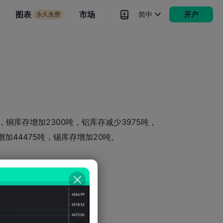
市场
图表
市场
简中
开户
永久免费
rokers
更多
铜库存增加2300吨，铝库存减少3975吨，
增加44475吨，锡库存增加20吨。