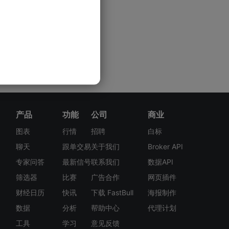
产品
功能
公司
商业
图表
行情
招聘
白标
聊天
跟单交易
关于我们
Broker API
专家问答
最新信号
联系我们
数据API
筛选器
比赛
广告合作
网页插件
财经日历
快讯
下载 FastBull
海报制作
数据
分析
帮助中心
代理计划
工具
学习
意见反馈