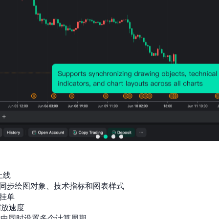
上线

同步绘图对象、技术指标和图表样式

挂单

放速度

标中同时设置多个计算周期
