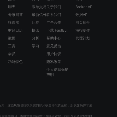
聊天
跟单交易
关于我们
Broker API
专家问答
最新信号
联系我们
数据API
筛选器
比赛
广告合作
网页插件
财经日历
快讯
下载 FastBull
海报制作
数据
分析
帮助中心
代理计划
工具
学习
意见反馈
会员
用户协议
功能特色
隐私政策
个人信息保护
声明
行为，这些风险包括损失您的部分或全部投资金额，所以交易并非适
询合格的顾问。本网站的内容并非直接针对您，我们也未考虑您的财