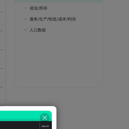
就业/所得
-
服务/生产/制造/成本/利润
劳动参与率-15岁以上(ILO预估)
人口数据
劳动参与率-15岁至64岁(ILO预估)
每小时实际产出(美元,ILO预估)
-
劳动参与率-25岁至54岁(ILO预估)
15岁以下人口比例
-
15至64岁人口数
65岁以上人口比例
-
粗出生率
出生时平均预期寿命
-
粗死亡率
-
扶老比
扶养比
-
扶幼比