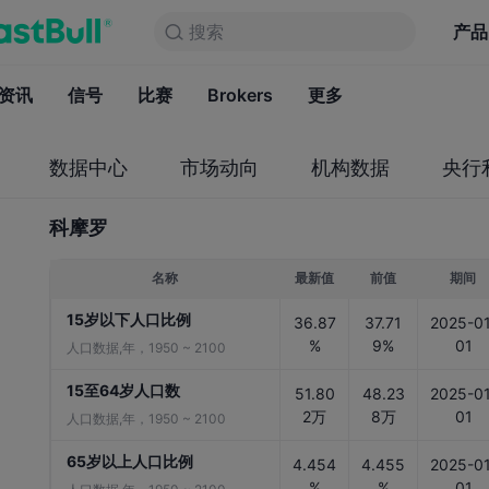
搜索
搜索
产品
图表
产品
永久免费
资讯
信号
比赛
Brokers
资讯
更多
信号
比赛
B
数据中心
市场动向
机构数据
央行
科摩罗
名称
最新值
前值
期间
15岁以下人口比例
36.87
37.71
2025-01
%
9%
01
人口数据,年，1950 ~ 2100
15至64岁人口数
51.80
48.23
2025-01
2万
8万
01
人口数据,年，1950 ~ 2100
65岁以上人口比例
4.454
4.455
2025-01
%
%
01