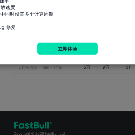
挂单

人口增长率
1.835
1.937
2025-01
放速度

%
%
01
人口数据,年，1950 ~ 2100
标中同时设置多个计算周期



人口自然增长率
20.74
21.76
2025-01
g 修复
8%
2%
01
人口数据,年，1950 ~ 2100
生育率
3.763
3.935
2025-01
%
%
01
立即体验
人口数据,年，1950 ~ 2100
总人口数
88.28
83.41
2025-01
5万
9万
01
人口数据,年，1950 ~ 2100
Copyright © 2026 FastBull Ltd