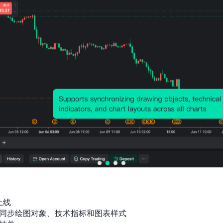
估)
3%
%
01
就业/所得,年，1990 ~ 2026
劳动参与率-15岁至64岁
53.01
52.81
2026-01
(ILO预估)
5%
6%
01
就业/所得,年，1990 ~ 2026
劳动参与率-25岁至54岁
69.45
69.29
2026-01
(ILO预估)
3%
7%
01
就业/所得,年，1990 ~ 2026
每小时实际产出(美元,ILO预
估)
5.3US
5.24U
2026-01
D
SD
01
服务/生产/制造/成本/利润,年，
2005 ~ 2027
年龄中位数
20.61
20.10
2025-01
7
2
01
人口数据,年，1950 ~ 2100
人口净迁移率
-2.40
2025-01
-2.4%
上线

9%
01
人口数据,年，1950 ~ 2100
同步绘图对象、技术指标和图表样式
