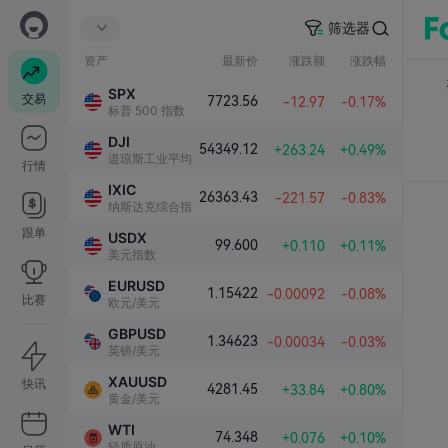
筛选器
资产
最新价
涨跌额
涨跌幅
SPX
交易
7723.56
-12.97
-0.17%
标普 500 指数
DJI
54349.12
+263.24
+0.49%
道琼斯工业平均指数
行情
IXIC
26363.43
-221.57
-0.83%
纳斯达克综合指数
跟单
USDX
99.600
+0.110
+0.11%
美元指数
EURUSD
1.15422
-0.00092
-0.08%
比赛
欧元/美元
GBPUSD
1.34623
-0.00034
-0.03%
英镑/美元
XAUUSD
快讯
4281.45
+33.84
+0.80%
黄金/美元
WTI
74.348
+0.076
+0.10%
轻质原油