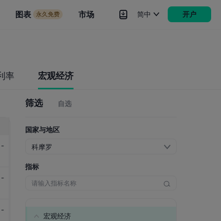
市场
图表
市场
简中
开户
永久免费
rokers
更多
利率
宏观经济
筛选
自选
国家与地区
-
科摩罗
指标
-
-
宏观经济