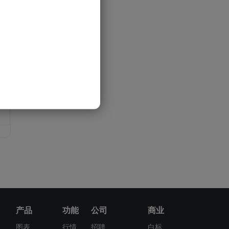
-
-
-
-
产品
功能
公司
商业
图表
行情
招聘
白标