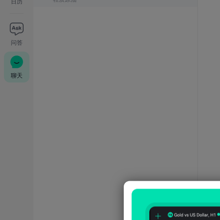
日历
问答
聊天