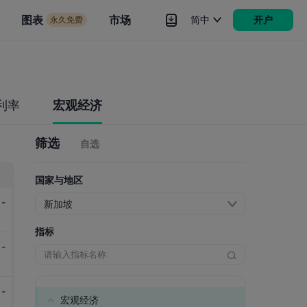
市场
图表
市场
简中
开户
永久免费
rokers
更多
利率
宏观经济
筛选
自选
国家与地区
-
新加坡
指标
-
-
宏观经济