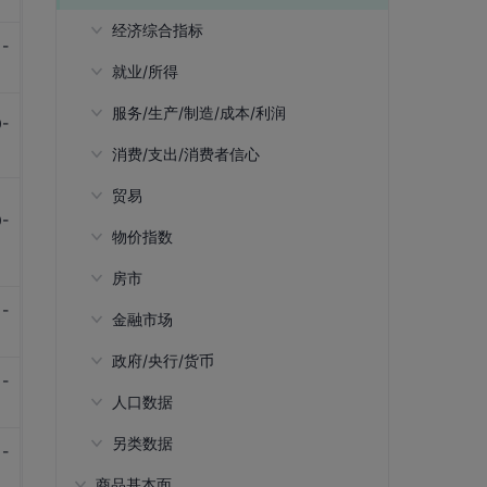
经济综合指标
-
就业/所得
GDP出口佔比
服务/生产/制造/成本/利润
国内生产总值(GDP)-金融及保险业
财富所得比重
-
消费/支出/消费者信心
国内生产总值(GDP)-金融及保险业
劳动参与率-15岁以上(ILO预估)
工业生产指数(IIP)(规模以上工业增
(同比)
加值)
贸易
劳动参与率-15岁至64岁(ILO预估)
零售销售-百货公司
国内生产总值(GDP)-批发及销售业
工业生产指数(IIP)(同比)
-
物价指数
劳动参与率-25岁至54岁(ILO预估)
零售销售-百货公司(同比)
出口-商品-阿联
国内生产总值(GDP)-批发及销售业
工业生产指数(IIP)-电机设备
房市
前10%阶层财富比重
零售销售-便利商店
出口-商品-澳洲
核心消费者物价指数(同比)
(同比)
工业生产指数(IIP)-电机设备(同比)
-
金融市场
前10%阶层所得比重
零售销售-便利商店(同比)
出口-商品-马来西亚
生产者物价指数(PPI)
BIS房地产价格指数
国内生产总值(GDP)-商业服务
工业生产指数(IIP)-电子设备
政府/央行/货币
企业劳工成本
零售销售-超市与大卖场
出口-商品-美国
生产者物价指数(PPI)(同比)
BIS新加坡房地产价格指数(同比)
国际投资净头寸
国内生产总值(GDP)-商业服务(同比)
-
工业生产指数(IIP)-电子设备(同比)
人口数据
企业劳工成本(年资率)
零售销售-超市与大卖场(同比)
出口-商品-欧盟
消费者物价指数
隔夜平均拆款利率(SORA)
财政盈余占GDP比重
国内生产总值(GDP)-营造业
工业生产指数(IIP)-纺织业
另类数据
失业率(SA)
零售销售-电脑与通讯设备
出口-商品-日本
消费者物价指数(CPI)(SA,同比)
外商直接投资
货币供应量(M1)
15岁以下人口比例
国内生产总值(GDP)-营造业(同比)
-
工业生产指数(IIP)-纺织业(同比)
商品基本面
职缺数量
零售销售-电脑与通讯设备(同比)
出口-商品-台湾
消费者物价指数(CPI)(SA)
货币供应量(M1)(同比)
15至64岁人口比例
东南亚旅客入境人数