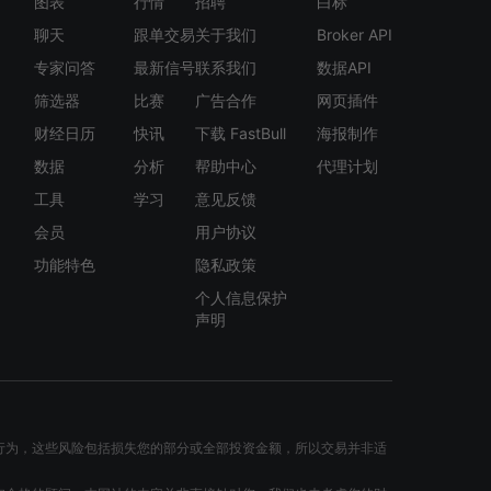
图表
行情
招聘
白标
聊天
跟单交易
关于我们
Broker API
专家问答
最新信号
联系我们
数据API
筛选器
比赛
广告合作
网页插件
财经日历
快讯
下载 FastBull
海报制作
数据
分析
帮助中心
代理计划
工具
学习
意见反馈
会员
用户协议
功能特色
隐私政策
个人信息保护
声明
行为，这些风险包括损失您的部分或全部投资金额，所以交易并非适