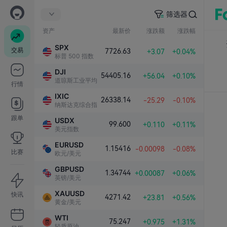
筛选器
资产
最新价
涨跌额
涨跌幅
SPX
交易
7726.63
+3.07
+0.04%
标普 500 指数
DJI
54405.16
+56.04
+0.10%
道琼斯工业平均指数
行情
IXIC
26338.14
-25.29
-0.10%
纳斯达克综合指数
跟单
USDX
99.600
+0.110
+0.11%
美元指数
EURUSD
1.15416
-0.00098
-0.08%
比赛
欧元/美元
GBPUSD
1.34744
+0.00087
+0.06%
英镑/美元
XAUUSD
快讯
4271.42
+23.81
+0.56%
黄金/美元
WTI
75.247
+0.975
+1.31%
轻质原油