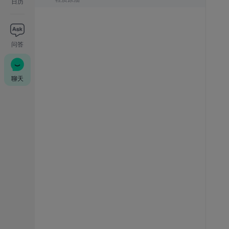
日历
问答
聊天