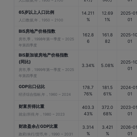
人口数据,年，1950 ~ 2100
65岁以上人口比例
14.211
12.69
2025-01
%
1%
01
人口数据,年，1950 ~ 2100
BIS房地产价格指数
162.8
161.8
2025-10
房市,季，1998年第一季度 ~ 2025
6
82
01
年第四季度
BIS新加坡房地产价格指数
(同比)
2025-10
3.34%
5.08%
01
房市,季，1999年第一季度 ~ 2025
年第四季度
GDP出口佔比
178.7
181.5
2024-01
76%
61%
01
经济综合指标,年，1960 ~ 2024
财富所得比重
403.3
372.0
2023-01
43%
68%
01
就业/所得,年，1980 ~ 2023
财政盈余占GDP比重
3.314
3.421
2026-01
%
%
01
政府/央行/货币,年，1990 ~ 2031