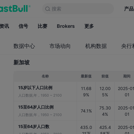
搜索
搜索
产品
图表
产品
永久免费
资讯
信号
比赛
Brokers
资讯
更多
信号
比赛
B
数据中心
市场动向
机构数据
央行
新加坡
名称
最新值
前值
期间
15岁以下人口比例
11.68
12.00
2025-01
9%
5%
01
人口数据,年，1950 ~ 2100
15至64岁人口比例
75.30
2025-01
74.1%
4%
01
人口数据,年，1950 ~ 2100
15至64岁人口数
435.0
425.4
2025-01
21万
58万
01