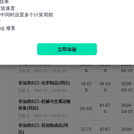
挂单

%
%
01
人口数据,年，1950 ~ 2100
放速度

标中同时设置多个计算周期

东南亚旅客入境人数


43.45
44.24
2026-
另类数据,月，1978-01 ~ 2026-
3万
万
05-01
g 修复
05
670.6
760.2
非油类出口
2026-
02亿
39亿
立即体验
05-01
贸易,月，1964-01 ~ 2026-05
SGD
SGD
非油类出口(同比)
34.95
28.25
2026-
%
%
05-01
贸易,月，1965-01 ~ 2026-05
非油类出口-化学制品(同比)
16.57
16.04
2026-
%
%
05-01
贸易,月，1965-01 ~ 2026-05
非油类出口-机械与交通运输
61.97
2026-
设备(同比)
30.6%
%
04-01
贸易,月，1965-01 ~ 2026-04
非油类出口-其他制成品(同
37.73
47.67
2026-
比)