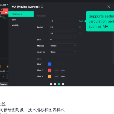
91.96
132.2
出口-商品-台湾
2026-
7亿
11亿
05-01
贸易,月，2003-01 ~ 2026-05
SGD
SGD
81.08
83.68
出口-商品-香港
2026-
9亿
2亿
05-01
贸易,月，2003-01 ~ 2026-05
SGD
SGD
77.42
81.911
出口-商品-中国
2026-
6亿
亿
05-01
贸易,月，2003-01 ~ 2026-05
SGD
SGD
出口总额(同比)
36.14
31.74
2026-
%
%
05-01
贸易,月，2004-01 ~ 2026-05
出生时平均预期寿命
84.12
83.99
2026-01
8
8
01
人口数据,年，1950 ~ 2100
粗出生率
7.995
2025-01
8.49%
%
01
人口数据,年，1950 ~ 2100
上线

同步绘图对象、技术指标和图表样式

粗死亡率
5.218
5.087
2026-01