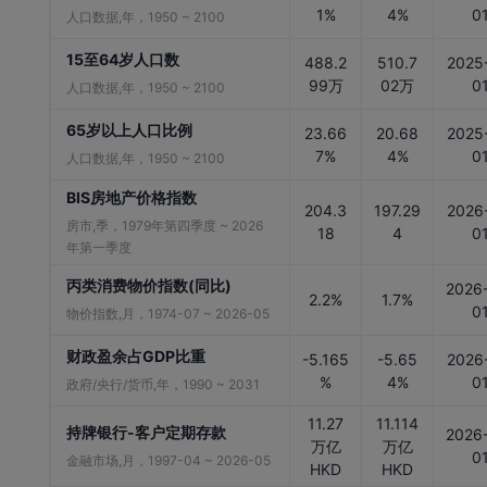
1%
4%
0
人口数据,年，1950 ~ 2100
15至64岁人口数
488.2
510.7
2025
99万
02万
0
人口数据,年，1950 ~ 2100
65岁以上人口比例
23.66
20.68
2025
7%
4%
0
人口数据,年，1950 ~ 2100
BIS房地产价格指数
204.3
197.29
2026
房市,季，1979年第四季度 ~ 2026
18
4
0
年第一季度
丙类消费物价指数(同比)
2026
2.2%
1.7%
0
物价指数,月，1974-07 ~ 2026-05
财政盈余占GDP比重
-5.165
-5.65
2026
%
4%
0
政府/央行/货币,年，1990 ~ 2031
11.27
11.114
持牌银行-客户定期存款
2026
万亿
万亿
0
金融市场,月，1997-04 ~ 2026-05
HKD
HKD