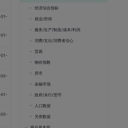
1
经济综合指标
-01-
就业/所得
出口占GDP比重
1
服务/生产/制造/成本/利润
固定资本形成总额占GDP比重
就业总人数(所有产业)
-01-
消费/支出/消费者信心
进口占GDP比重
劳动参与率-15岁以上(ILO预估)
每小时实际产出(美元,ILO预估)
1
贸易
名义国内生产总值(GDP)(NSA,美
劳动参与率-15岁至64岁(ILO预估)
每小时实际产出(美元,PWT预估)
零售业销货额-百货公司
-01-
元,IMF预估)
1
物价指数
劳动参与率-25岁至54岁(ILO预估)
零售业销货额-百货公司(同比)
出口-办公室机器和自动资料处理仪
名义国内生产总值(GDP)(NSA, 同
器
房市
失业率(SA)
零售业销货额-超级市场
丙类消费物价指数(同比)
比)
-05-
出口-办公室机器和自动资料处理仪
1
金融市场
零售业销货额-超级市场(同比)
甲类消费物价指数(同比)
BIS房地产价格指数
名义国内生产总值(GDP)(NSA)
器(同比)
-01-
政府/央行/货币
零售业销货额-超级市场及百货公司
乙类消费物价指数(同比)
房价所得比
持牌银行-客户定期存款
名义国内生产总值(GDP)(PPP,IMF预
出口-电动机械、仪器和用具及零件
1
内的超级市场部门
估)
人口数据
综合消费物价指数(同比)
私人住宅售价指数(所有类别, 同比)
持牌银行-客户定期存款(同比)
财政盈余占GDP比重
出口-电动机械、仪器和用具及零件
零售业销货额-超级市场及百货公司
名义国内生产总值(GDP)-出口(美元)
(同比)
-05-
另类数据
综合消费物价指数-电力、燃气及水
私人住宅售价指数(所有类别)
持牌银行-客户活期存款
负债证明书
15岁以下和65岁以上人口的比例
内的超级市场部门(同比)
1
(同比)
名义国内生产总值(GDP)-出口-GDP
出口-动力发动机械及设备
商品基本面
私人住宅租金指数(所有类别, 同比)
持牌银行-客户活期存款(同比)
货币供应量(M1)
15岁以下人口比例
地缘政治风险指数