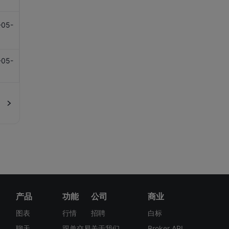
服务输出-其他服务(同比)
险(NSA, 同比)
服务输出-运输(同比)
-05-
实际国内生产总值(GDP)-进出口贸
1
易(NSA, 同比)
服务输出总额(同比)
实际国内生产总值(GDP)-进口总额
-05-
服务输入-保险及退休金服务(同比)
1
实际国内生产总值(GDP)-进口总额
服务输入-金融服务(同比)
(同比)
服务输入-旅游(同比)
实际国内生产总值(GDP)-楼宇业权
(NSA, 同比)
服务输入-其他(同比)
实际国内生产总值(GDP)-农业、渔
服务输入-运输(同比)
业、采矿及采石(NSA, 同比)
服务输入-制造服务(同比)
实际国内生产总值(GDP)-批发及零
服务输入总额(同比)
售业(NSA, 同比)
产品
功能
公司
商业
进口-办公室机器和自动资料处理仪
实际国内生产总值(GDP)-私人消费
器
开支(NSA, 同比)
图表
行情
招聘
白标
聊天
跟单交易
关于我们
Broker API
进口-办公室机器和自动资料处理仪