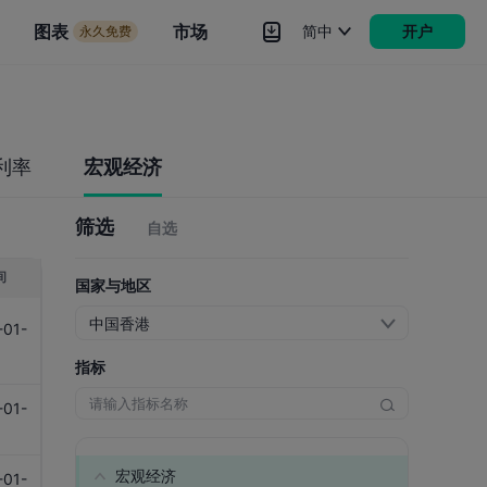
市场
图表
市场
简中
开户
永久免费
rokers
更多
利率
宏观经济
筛选
自选
间
国家与地区
中国香港
-01-
1
指标
-01-
1
宏观经济
-01-