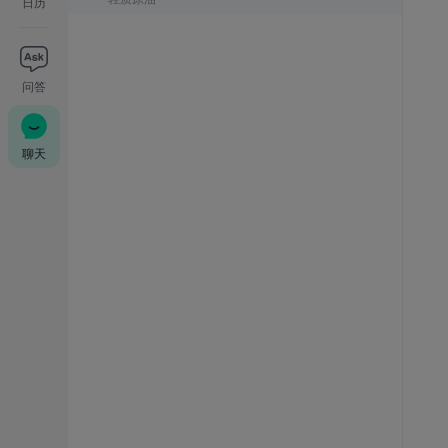
日历
问答
聊天