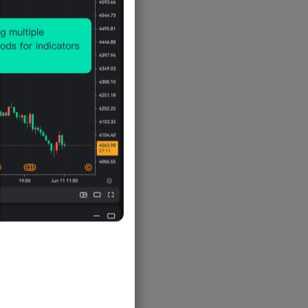
学器材及钟表(同比)
未偿还按揭贷款额
人口数(同比)
GDP 的百分比)
零售业销货额-珠宝首饰、钟表及名
-05-
出口-台湾
外汇基金
人口增长率
1
贵礼物
名义人均GDP(PPP,IMF预估)
出口-台湾(同比)
外汇基金票据及债券的未偿还总额
人口自然增长率
零售业销货额-珠宝首饰、钟表及名
名义人均GDP(美元,IMF预估)
-05-
贵礼物(同比)
出口-通讯、录音及音响设备和仪器
1
香港=港币拆借利率Hibor(3个月期)
生育率
实际国内生产总值(GDP)(NSA, 同
零售业销货总额
出口-通讯、录音及音响设备和仪器
比)
新申请按揭贷款数量
总人口数
-05-
(同比)
零售业销货总额(同比)
1
实际国内生产总值(GDP)(NSA)
综合利率
出口-衣物及衣物配件
实际国内生产总值(GDP)-产品税
最优惠贷款利率
-05-
出口-衣物及衣物配件(同比)
(NSA, 同比)
1
出口-印度
实际国内生产总值(GDP)-出口总额
-05-
出口-印度(同比)
实际国内生产总值(GDP)-出口总额
1
(同比)
出口-越南
-12-
实际国内生产总值(GDP)-地产(NSA,
1
出口-越南(同比)
同比)
出口-杂项制品
-12-