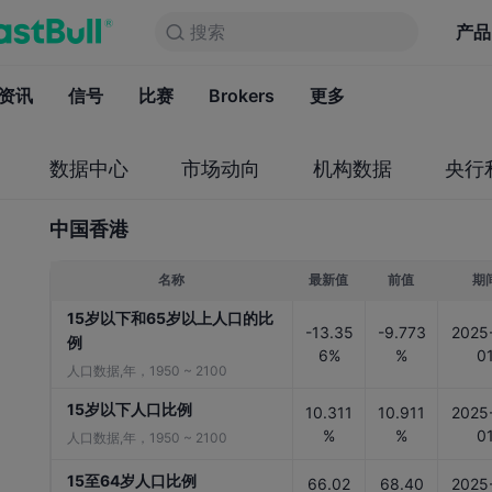
搜索
搜索
产品
图表
产品
永久免费
资讯
信号
比赛
Brokers
资讯
更多
信号
比赛
B
数据中心
市场动向
机构数据
央行
中国香港
名称
最新值
前值
期
15岁以下和65岁以上人口的比
-13.35
-9.773
2025
例
6%
%
0
人口数据,年，1950 ~ 2100
15岁以下人口比例
10.311
10.911
2025
%
%
0
人口数据,年，1950 ~ 2100
15至64岁人口比例
66.02
68.40
2025