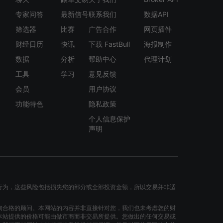
实际国内生产总值(GDP)-信息及通
器(同比)
讯(NSA, 同比)
专家问答
最新信号
联系我们
数据API
筛选器
比赛
广告合作
网页插件
进口-电动机械、仪器和用具及零件
实际国内生产总值(GDP)-邮政及速
递服务(NSA, 同比)
财经日历
快讯
下载 FastBull
海报制作
进口-电动机械、仪器和用具及零件
数据
分析
帮助中心
代理计划
(同比)
实际国内生产总值(GDP)-运输及仓
库(NSA, 同比)
工具
学习
意见反馈
进口-动力发动机械及设备
会员
用户协议
实际国内生产总值(GDP)-政府消费
进口-动力发动机械及设备(同比)
开支(NSA, 同比)
功能特色
隐私政策
进口-菲律宾
个人信息保护
实际国内生产总值(GDP)-制造(NSA,
声明
同比)
进口-菲律宾(同比)
实际国内生产总值(GDP)-住宿和餐
进口-非金属矿物制品
饮服务(NSA, 同比)
进口-非金属矿物制品(同比)
实际国内生产总值(GDP)-专业及商
行为，这些风险包括损失您的部分或全部投资金额，所以交易并非适
进口-韩国
用服务(NSA, 同比)
询合格的顾问。本网站的内容并非直接针对您，我们也未考虑您的财
进口-韩国(同比)
实际国内生产总值(GDP)-资本形成
本站提供的价格可能由做市商而非交易所提供。您做出的任何交易或
总额总额(NSA, 同比)