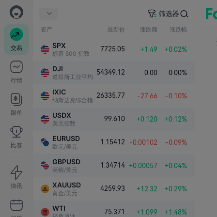
筛选器
资产
最新价
涨跌额
涨跌幅
SPX
交易
7725.05
+1.49
+0.02%
标普 500 指数
DJI
54349.12
0.00
0.00%
道琼斯工业平均指数
行情
IXIC
26335.77
-27.66
-0.10%
纳斯达克综合指数
跟单
USDX
99.610
+0.120
+0.12%
美元指数
EURUSD
1.15412
-0.00102
-0.09%
比赛
欧元/美元
GBPUSD
1.34714
+0.00057
+0.04%
英镑/美元
XAUUSD
快讯
4259.93
+12.32
+0.29%
黄金/美元
WTI
75.371
+1.099
+1.48%
轻质原油