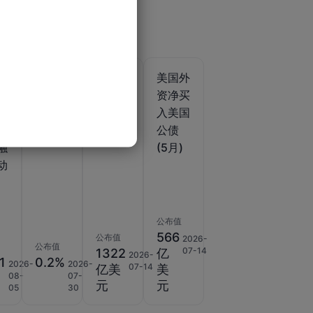
当
美国个
美国国
美国外
人收入
际资本
资净买
月率
净流入
入美国
贷
(6月)
(5月)
公债
融
(5月)
动
调
公布值
566
公布值
2026-
公布值
07-14
1322
亿
2026-
1
0.2%
2026-
2026-
07-14
亿美
美
08-
07-
元
元
05
30