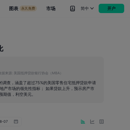
市场
图表
市场
简中
开户
永久免费
rokers
更多
比
数据来源:
美国抵押贷款银行协会（MBA）
行的调查，涵盖了超过75%的美国零售住宅抵押贷款申请
地产市场的领先性指标； 如果贷款上升，预示房产市
<预期值，利空美元。