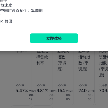
放速度

标中同时设置多个计算周期

相关指标


g 修复
美国
美国当
美国当
美国当
美国
MBA
周
周
周
周
立即体验
抵押贷
MBA3
MBA
MBA
MBA
款拖欠
0年期
抵押贷
抵押贷
抵押
率季率
固定抵
款购买
款申请
款再
押贷款
指数
活动指
资活
利率
(季调
数 (季
指数
后)
调后)
(季
后)
公布值
公布值
公布值
公布值
公布值
5.47%
6.81%
154
240
709.
2021-
2026-
2026-
2026-
08-
08-
08-
08-
19
05
05
05