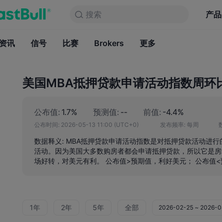
搜索
搜索
产品
图表
产品
永久免费
资讯
信号
比赛
Brokers
资讯
更多
信号
比赛
B
美国MBA抵押贷款申请活动指数周环
公布值:
1.7%
预测值:
--
前值:
-4.4%
公布时间:
2026-05-13 11:00
(UTC+0)
发布频率:
每周
数据释义: MBA抵押贷款申请活动指数是对抵押贷款活动进
活动。因为美国大多数购房者都会申请抵押贷款，所以它是房
场好转，对美元有利。 公布值>预期值，利好美元； 公布值
1年
2年
5年
全部