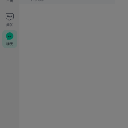
日历
问答
聊天