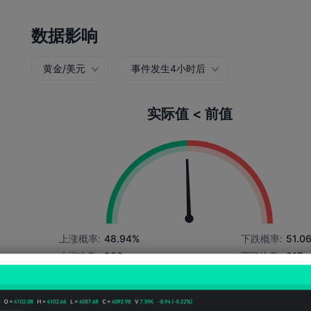
数据影响
黄金/美元
事件发生4小时后
实际值 < 前值
上涨概率:
48.94%
下跌概率:
51.0
上涨次数:
208
下跌次数:
217
平均波动:
-61
Points
(-0.02%)