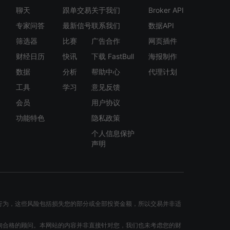
聊天
跟单交易
关于我们
Broker API
专家问答
最新信号
联系我们
数据API
筛选器
比赛
广告合作
网页插件
财经日历
快讯
下载 FastBull
海报制作
数据
分析
帮助中心
代理计划
工具
学习
意见反馈
会员
用户协议
功能特色
隐私政策
个人信息保护
声明
行为，这些风险包括损失您的部分或全部投资金额，所以交易并非适
询合格的顾问。本网站的内容并非直接针对您，我们也未考虑您的财