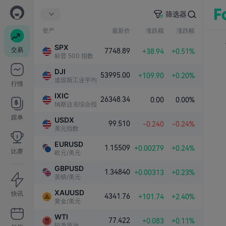
筛选器
资产
最新价
涨跌额
涨跌幅
SPX
交易
7748.89
+38.94
+0.51%
标普 500 指数
DJI
53995.00
+109.90
+0.20%
道琼斯工业平均指数
行情
IXIC
26348.34
0.00
0.00%
纳斯达克综合指数
跟单
USDX
99.510
-0.240
-0.24%
美元指数
EURUSD
1.15509
+0.00279
+0.24%
比赛
欧元/美元
GBPUSD
1.34840
+0.00313
+0.23%
英镑/美元
XAUUSD
快讯
4341.76
+101.74
+2.40%
黄金/美元
WTI
77.422
+0.083
+0.11%
轻质原油