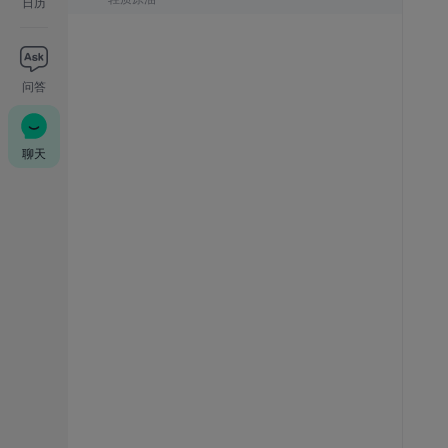
日历
问答
聊天