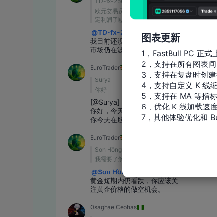
图表更新
1，FastBull PC 正式
2，支持在所有图表间
3，支持在复盘时创建
4，支持自定义 K 线缩
5，支持在 MA 等指
6，优化 K 线加载速度
7，其他体验优化和 Bu