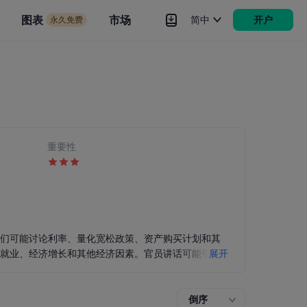
市场
图表
市场
简中
开户
永久免费
rokers
更多
重要性
他们可能讨论利率、量化宽松政策、资产购买计划和其
、就业、经济增长和其他经济因素。官员讲话可能引发
展开
的政策变化时。市场参与者通常会根据ECB官员的讲
倒序