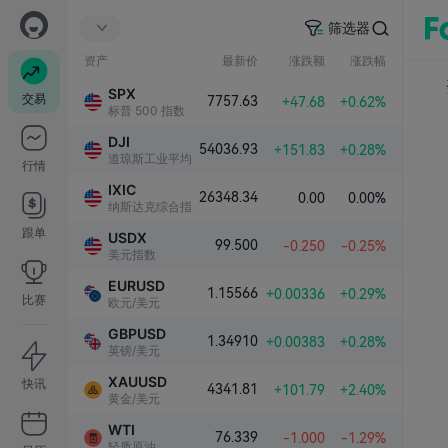
筛选器
资产
最新价
涨跌额
涨跌幅
SPX
交易
7757.63
+47.68
+0.62%
标普 500 指数
DJI
54036.93
+151.83
+0.28%
道琼斯工业平均指数
行情
IXIC
26348.34
0.00
0.00%
纳斯达克综合指数
跟单
USDX
99.500
-0.250
-0.25%
美元指数
EURUSD
1.15566
+0.00336
+0.29%
比赛
欧元/美元
GBPUSD
1.34910
+0.00383
+0.28%
英镑/美元
XAUUSD
快讯
4341.81
+101.79
+2.40%
黄金/美元
WTI
76.339
-1.000
-1.29%
轻质原油