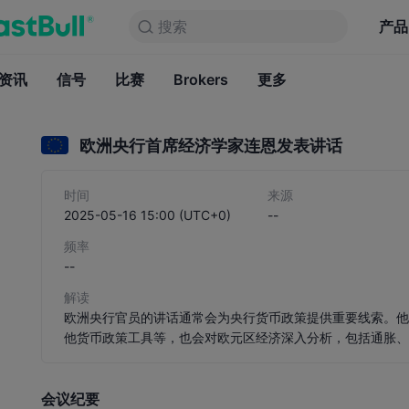
搜索
搜索
产品
图表
产品
永久免费
资讯
信号
比赛
Brokers
资讯
更多
信号
比赛
B
欧洲央行首席经济学家连恩发表讲话
时间
来源
2025-05-16 15:00 (UTC+0)
--
频率
--
解读
欧洲央行官员的讲话通常会为央行货币政策提供重要线索。
他货币政策工具等，也会对欧元区经济深入分析，包括通胀
金融市场的波动，尤其是在货币政策方面的线索被解读为可能
话来调整他们的政策预期。
收起
会议纪要