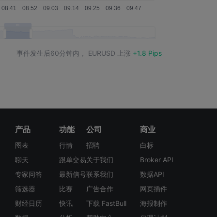
事件发生后60分钟内，
EURUSD
上涨
+1.8 Pips
产品
功能
公司
商业
图表
行情
招聘
白标
聊天
跟单交易
关于我们
Broker API
专家问答
最新信号
联系我们
数据API
筛选器
比赛
广告合作
网页插件
财经日历
快讯
下载 FastBull
海报制作