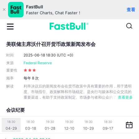
FastBull
查看
Faster Charts, Chat Faster！
美联储主席沃什召开货币政策新闻发布会
时间
2025-06-18 18:30 (UTC +0)
来源
Federal Reserve
重要性
频率
每年 8 次
解读
利率决议后的新闻发布会在货币政策中具有重要的作用，用于透明
度、市场指引、政策解释和市场稳定。是央行与媒体和公众交流的
重要渠道，有助于支持政策制定、市场参与者和公众的了
查看更多
解，以维护货币政策的透明度和有效性。它允许央行官员解释政策
决策的背后原因、政策方向和经济分析，同时提供了官员们对未来
会议纪要
货币政策方向的表态，以及有关政策展望的信息。特别是当政策决
定与市场预期不符时，可以让公众更好地理解央行的政策思路。
18:30
18:30
19:30
19:30
18:30
18:30
04-29
03-18
01-28
12-10
10-29
09-17