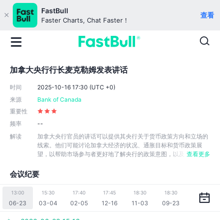
FastBull
查看
Faster Charts, Chat Faster！
加拿大央行行长麦克勒姆发表讲话
时间
2025-10-16 17:30 (UTC +0)
来源
Bank of Canada
重要性
频率
--
解读
加拿大央行官员的讲话可以提供其央行关于货币政策方向和立场的
线索。他们可能讨论加拿大经济的状况、通胀目标和货币政策展
望，以帮助市场参与者更好地了解央行的政策意图，以及
查看更多
了解加拿大经济的表现和趋势。市场参与者通常会分析官员的讲
话，以了解他们对货币政策和经济状况的看法。官员讲话是央行与
会议纪要
市场进行沟通的重要渠道，可以传达货币政策和经济信息，支持政
策的透明度，影响市场预期，并提供关于加拿大经济的分析。
13:00
15:30
17:40
17:45
18:30
18:30
06-23
03-04
02-05
12-16
11-03
09-23