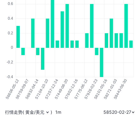
行情走势
(
黄金/美元
)
1m
58520-02-27