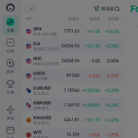
筛选器
资产
最新价
涨跌额
涨跌幅
SPX
交易
7757.63
+47.68
+0.62%
标普 500 指数
DJI
54036.93
+151.83
+0.28%
道琼斯工业平均指数
行情
IXIC
26348.34
0.00
0.00%
纳斯达克综合指数
跟单
USDX
99.500
-0.250
-0.25%
美元指数
EURUSD
1.15566
+0.00336
+0.29%
比赛
欧元/美元
GBPUSD
1.34910
+0.00383
+0.28%
英镑/美元
XAUUSD
快讯
4341.81
+101.79
+2.40%
黄金/美元
WTI
76.339
-1.000
-1.29%
轻质原油