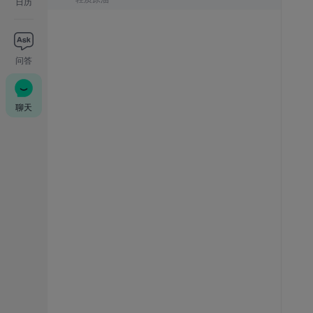
日历
问答
聊天