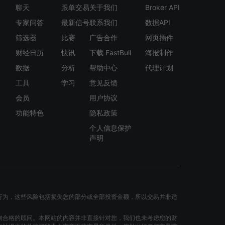
聊天
跟单交易
关于我们
Broker API
专家问答
最新信号
联系我们
数据API
筛选器
比赛
广告合作
网页插件
财经日历
快讯
下载 FastBull
海报制作
数据
分析
帮助中心
代理计划
工具
学习
意见反馈
会员
用户协议
功能特色
隐私政策
个人信息保护
声明
行为，这些风险包括损失您的部分或全部投资金额，所以交易并非适
询合格的顾问。本网站的内容并非直接针对您，我们也未考虑您的财