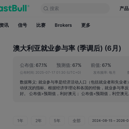
搜索
搜索
产品
图表
产品
永久免费
资讯
信号
比赛
Brokers
资讯
更多
信号
比赛
B
澳大利亚就业参与率 (季调后) (6月)
公布值:
67.1%
预测值:
67%
前值:
67%
公布时间:
2025-07-17 01:30
(UTC+0)
发布频率:
每月
数据释义: 就业参与率是经济活动人口（包括就业者和失业
动状况的指标。根据经济学理论和各国的经验，就业参与率反
好。 公布值>预期值，利好澳元； 公布值<预期值，利空澳元
1年
2年
5年
全部