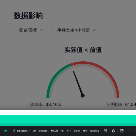
数据影响
黄金/美元
事件发生4小时后
实际值 < 前值
上涨概率:
38.46%
下跌概率:
61.5
上涨次数:
50
下跌次数:
80
平均波动:
-55
Points
(-0.02%)