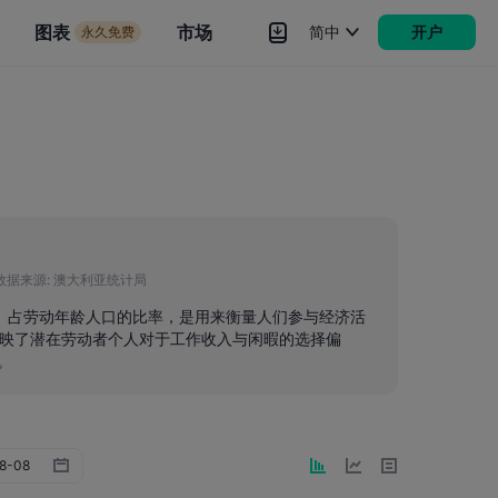
市场
图表
市场
简中
开户
永久免费
rokers
更多
数据来源:
澳大利亚统计局
者）占劳动年龄人口的比率，是用来衡量人们参与经济活
映了潜在劳动者个人对于工作收入与闲暇的选择偏
。