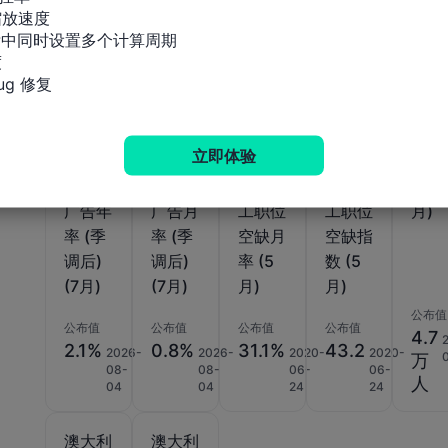
放速度

标中同时设置多个计算周期

相关指标


g 修复
澳大利
澳大利
澳大利
澳大利
澳大
亚
亚
亚
亚
亚兼
立即体验
ANZ
ANZ
DEEW
DEEW
就业
总招聘
总招聘
R熟练
R熟练
数 (6
广告年
广告月
工职位
工职位
月)
率 (季
率 (季
空缺月
空缺指
调后)
调后)
率 (5
数 (5
(7月)
(7月)
月)
月)
公布值
公布值
公布值
公布值
公布值
4.7
2.1%
0.8%
31.1%
43.2
2026-
2026-
2020-
2020-
万
08-
08-
06-
06-
人
04
04
24
24
澳大利
澳大利