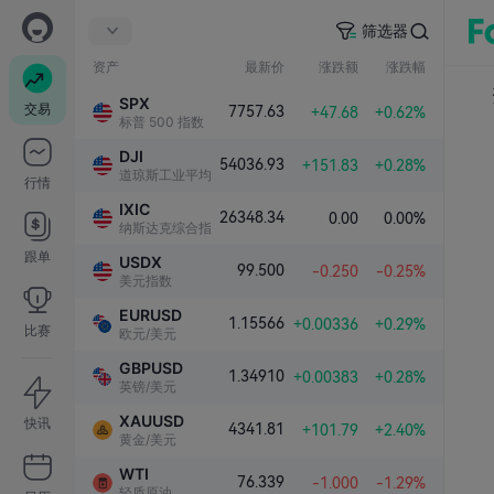
筛选器
资产
最新价
涨跌额
涨跌幅
SPX
交易
7757.63
+47.68
+0.62%
标普 500 指数
DJI
54036.93
+151.83
+0.28%
道琼斯工业平均指数
行情
IXIC
26348.34
0.00
0.00%
纳斯达克综合指数
跟单
USDX
99.500
-0.250
-0.25%
美元指数
EURUSD
1.15566
+0.00336
+0.29%
比赛
欧元/美元
GBPUSD
1.34910
+0.00383
+0.28%
英镑/美元
XAUUSD
快讯
4341.81
+101.79
+2.40%
黄金/美元
WTI
76.339
-1.000
-1.29%
轻质原油