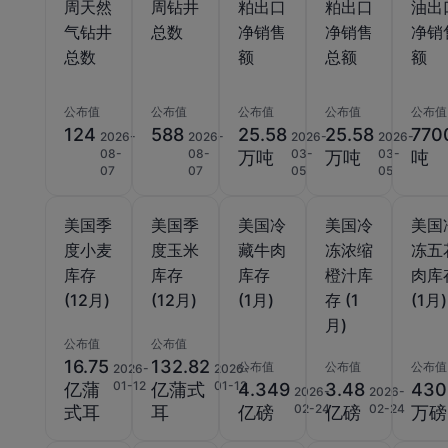
周天然
周钻井
粕出口
粕出口
油出
气钻井
总数
净销售
净销售
净销
总数
额
总额
额
公布值
公布值
公布值
公布值
公布值
124
588
25.58
25.58
770
2026-
2026-
2026-
2026-
08-
08-
03-
03-
万吨
万吨
吨
07
07
05
05
美国季
美国季
美国冷
美国冷
美国
度小麦
度玉米
藏牛肉
冻浓缩
冻五
库存
库存
库存
橙汁库
肉库
(12月)
(12月)
(1月)
存 (1
(1月)
月)
公布值
公布值
16.75
132.82
公布值
公布值
公布值
2026-
2026-
01-12
01-12
亿蒲
亿蒲式
4.349
3.48
430
2026-
2026-
02-24
02-24
式耳
耳
亿磅
亿磅
万磅