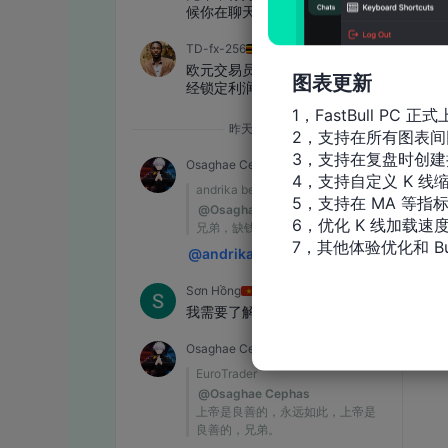
图表更新
1，FastBull PC 正式
2，支持在所有图表间
3，支持在复盘时创建
4，支持自定义 K 线缩
5，支持在 MA 等指
6，优化 K 线加载速度
7，其他体验优化和 Bu