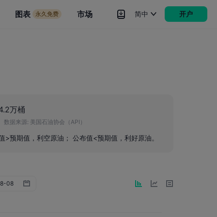
市场
图表
市场
简中
开户
永久免费
rokers
更多
4.2万桶
数据来源:
美国石油协会（API）
布值>预期值，利空原油； 公布值<预期值，利好原油。