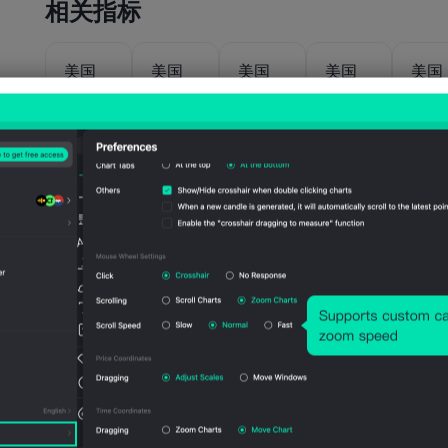
相关指标
美国
美国
美国
美国
美国
EIA
EIA次
EIA次
EIA当
EIA
WTI原
年短期
年天然
年短期
年天
油一年
原油产
气产量
前景原
气产
远期均
量预期
预期
油产量
预期
价预期
(7月)
(7月)
预期
(7月
(4月)
(7月)
公布值
公布值
1153
111
公布值
2026-
07-07
亿立
1378
亿立
公布值
公布值
2026-
07-07
41.12
1403
方英
万
方英
2020-
2026-
04-
07-07
美元/
万桶/
尺/
桶/
尺/
07
桶
日
日
日
日
美国
美国
美国
美国
美国
EIA每
EIA天
EIA原
EIA蒸
See