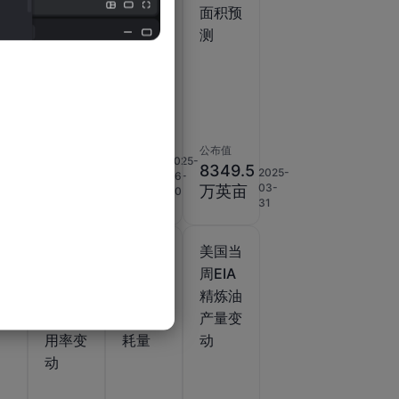
净销售
面积
面积预
库
测
动
公布值
公布值
公布值
8340
2025-
38.35
8349.5
2026-
2025-
06-
.2
万英
2020-
03-
03-
万吨
万英亩
30
12-02
亩
05
31
当
美国当
美国当
美国当
A
周EIA
周EIA
周EIA
厂
精炼厂
精炼厂
精炼油
利
设备利
原油消
产量变
用率变
耗量
动
动