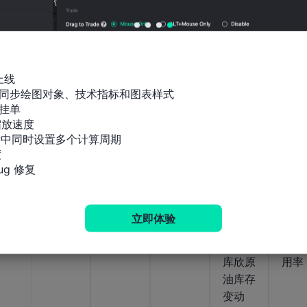
周乙醇
然气隐
油产量
馏燃油
l库欣
燃料总
含流量
预测当
产量预
原油
量
周需求
测当周
存变
数据
需求数
据
上线

公布值
同步绘图对象、技术指标和图表样式

-1320
公布值
公布值
公布值
挂单

2026-
03-
112.6
亿立
1964.8
582.51
放速度

公布值
2026-
2026-
2026-
05
03-11
08-
08-
万桶/
方英
万桶/
万桶/
-34
标中同时设置多个计算周期

05
05
日
尺
日
日
万桶


g 修复
美国当
美国当
美国当
美国当
美国
周API
周API
周API
周EIA
周EI
立即体验
库欣原
汽油库
原油库
俄克拉
精炼
油库存
存
存
荷马州
设备
库欣原
用率
油库存
变动