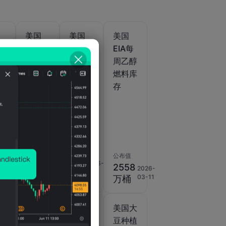
美国
美国
美国
当
EIA每
EIA每
EIA每
然
周成品
周新配
周乙醇
量
油进口
方汽油
燃料库
库存
存
)
2
2026-
07-07
公布值
公布值
-31.7
公布值
2026-
0.0
2026-
08-
万桶/
2558
2026-
08-
桶
05
03-11
日
万桶
05
美国大
美国大
美国大
vo
豆出口
豆种植
豆种植