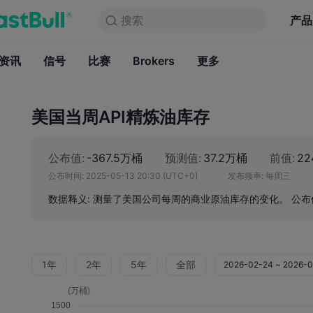
搜索
搜索
产品
图表
产品
永久免费
资讯
信号
比赛
Brokers
资讯
更多
信号
比赛
B
美国当周API精炼油库存
公布值:
-367.5万桶
预测值:
37.2万桶
前值:
22
公布时间:
2025-05-13 20:30
(UTC+0)
发布频率:
每周三
数据释义: 测量了美国公司每周的商业原油库存的变化。 公
1年
2年
5年
全部