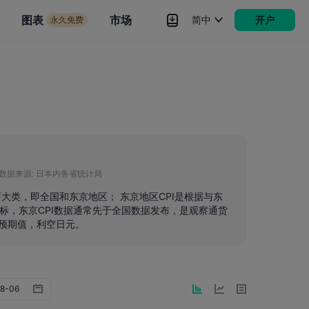
市场
图表
市场
简中
开户
永久免费
rokers
更多
数据来源:
日本内务省统计局
两大类，即全国和东京地区； 东京地区CPI是根据与东
标，东京CPI数据通常先于全国数据发布，是观察通货
<预期值，利空日元。