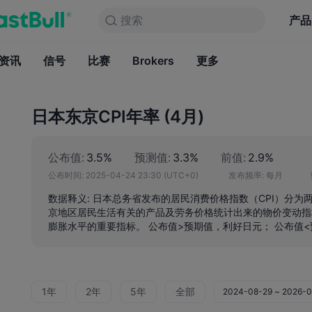
搜索
搜索
产品
图表
产品
永久免费
资讯
信号
比赛
Brokers
资讯
更多
信号
比赛
B
日本东京CPI年率 (4月)
公布值:
3.5%
预测值:
3.3%
前值:
2.9%
公布时间:
2025-04-24 23:30
(UTC+0)
发布频率:
每月
数据释义: 日本总务省发布的居民消费价格指数（CPI）分为
京地区居民生活有关的产品及劳务价格统计出来的物价变动指
膨胀水平的重要指标。 公布值>预期值，利好日元； 公布值
1年
2年
5年
全部