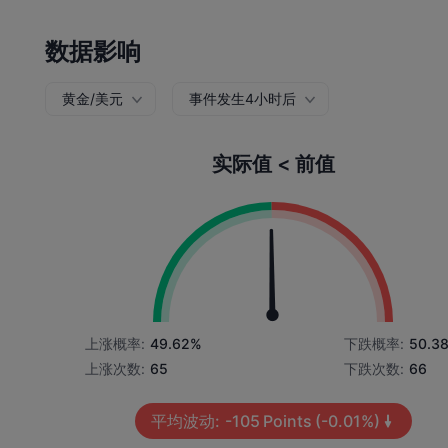
数据影响
黄金/美元
事件发生4小时后
实际值 < 前值
上涨概率:
49.62%
下跌概率:
50.3
上涨次数:
65
下跌次数:
66
平均波动:
-105
Points
(-0.01%)