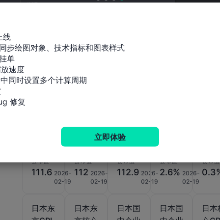
相关指标
上线

同步绘图对象、技术指标和图表样式

日本
日本
日本
日本
日本
挂单

CPI
CPI
CPI
CPI年
CPI
放速度

(不含
(不含
(未季
率 (不
率 (6
标中同时设置多个计算周期



食品与
新鲜食
调) (1
含新鲜
月)
g 修复
能源)
品) (1
月)
食品与
(季调
月)
能源)
后) (1
(1月)
立即体验
月)
公布值
公布值
公布值
公布值
公布值
111.6
112
112.9
2.6%
0.3
2026-
2026-
2026-
2026-
02-19
02-19
02-19
02-19
日本东
日本东
日本国
日本国
日本