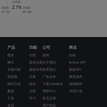
公布值
%
2.7%
2026-
2026-
07-23
07-28
产品
功能
公司
商业
图表
行情
招聘
白标
聊天
跟单交易
关于我们
Broker API
专家问答
最新信号
联系我们
数据API
筛选器
比赛
广告合作
网页插件
财经日历
快讯
下载 FastBull
海报制作
数据
分析
帮助中心
代理计划
工具
学习
意见反馈
会员
用户协议