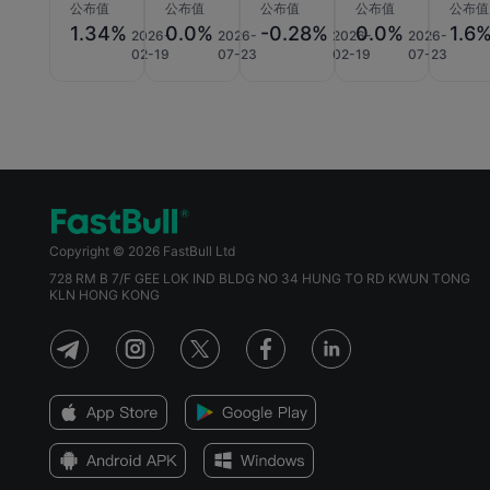
公布值
公布值
公布值
公布值
公布值
1.34%
0.0%
-0.28%
0.0%
1.6
2026-
2026-
2026-
2026-
02-19
07-23
02-19
07-23
Copyright © 2026 FastBull Ltd
728 RM B 7/F GEE LOK IND BLDG NO 34 HUNG TO RD KWUN TONG
KLN HONG KONG