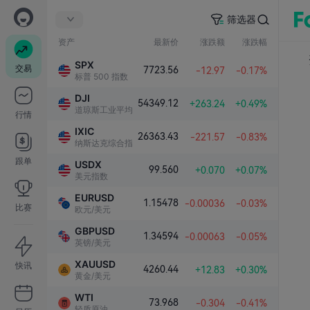
筛选器
资产
最新价
涨跌额
涨跌幅
SPX
交易
7723.56
-12.97
-0.17%
标普 500 指数
DJI
54349.12
+263.24
+0.49%
道琼斯工业平均指数
行情
IXIC
26363.43
-221.57
-0.83%
纳斯达克综合指数
跟单
USDX
99.560
+0.070
+0.07%
美元指数
EURUSD
1.15478
-0.00036
-0.03%
比赛
欧元/美元
GBPUSD
1.34594
-0.00063
-0.05%
英镑/美元
XAUUSD
快讯
4260.44
+12.83
+0.30%
黄金/美元
WTI
73.968
-0.304
-0.41%
轻质原油