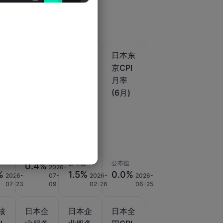
日本
日本东
日本东
月
PPI月
京CPI
京CPI
率 (6
年率
月率
月)
(不含
(6月)
食品与
能源)
(2月)
公布值
公布值
公布值
0.4%
2026-
%
1.5%
0.0%
2026-
07-
2026-
2026-
07-23
09
02-26
06-25
核
日本企
日本企
日本全