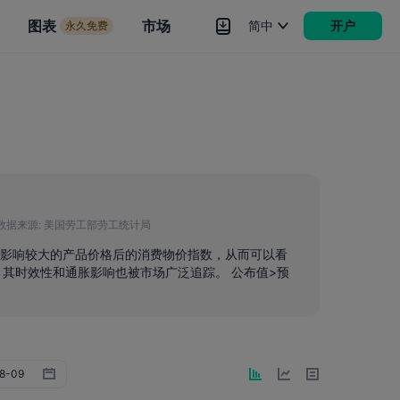
市场
图表
市场
简中
开户
永久免费
rokers
更多
数据来源:
美国劳工部劳工统计局
性因素影响较大的产品价格后的消费物价指数，从而可以看
其时效性和通胀影响也被市场广泛追踪。 公布值>预