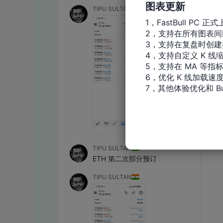
图表更新
1，FastBull PC 正式
2，支持在所有图表间
3，支持在复盘时创建
4，支持自定义 K 线缩
5，支持在 MA 等指
6，优化 K 线加载速度
7，其他体验优化和 Bu