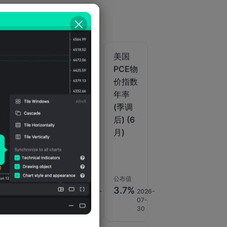
美国
美国
美国
月
PCE物
PCE物
PCE物
未
价指数
价指数
价指数
)
季率初
季率修
年率
)
值 (季
正值
(季调
调后)
(季调
后) (6
(第二
后) (第
月)
季度)
二季
度)
公布值
公布值
公布值
5.1%
2%
3.7%
2026-
2025-
2026-
35%
2026-
07-
08-
07-
07-14
30
28
30