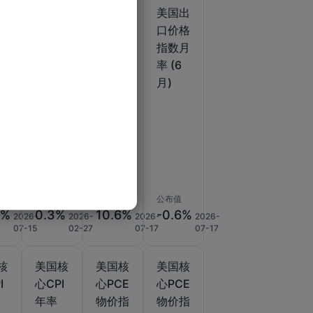
美国
美国出
美国出
月
PPI月
口价格
口价格
季
率终值
指数年
指数月
)
(不含
率 (6
率 (6
)
食品、
月)
月)
能源和
贸易)
(季调
后) (1
月)
公布值
公布值
公布值
3%
0.3%
10.6%
-0.6%
2026-
2026-
2026-
2026-
07-15
02-27
07-17
07-17
核
美国核
美国核
美国核
I
心CPI
心PCE
心PCE
调
年率
物价指
物价指