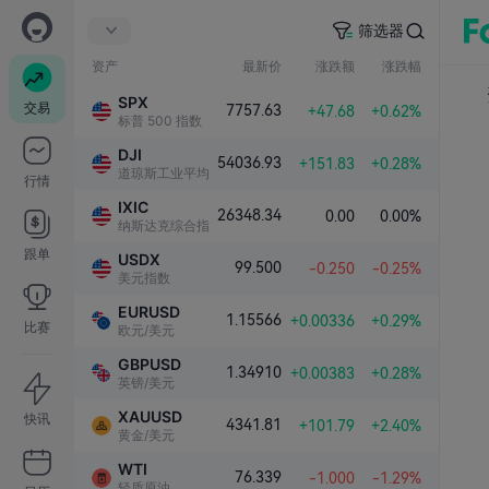
筛选器
资产
最新价
涨跌额
涨跌幅
SPX
交易
7757.63
+47.68
+0.62%
标普 500 指数
DJI
54036.93
+151.83
+0.28%
道琼斯工业平均指数
行情
IXIC
26348.34
0.00
0.00%
纳斯达克综合指数
跟单
USDX
99.500
-0.250
-0.25%
美元指数
EURUSD
1.15566
+0.00336
+0.29%
比赛
欧元/美元
GBPUSD
1.34910
+0.00383
+0.28%
英镑/美元
XAUUSD
快讯
4341.81
+101.79
+2.40%
黄金/美元
WTI
76.339
-1.000
-1.29%
轻质原油