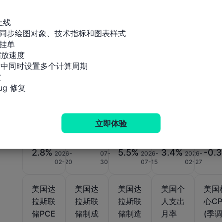
美国
美国
美国
美国
美国
PCE物
PCE物
PPI年
PPI年
PPI
上线

同步绘图对象、技术指标和图表样式

价指数
价指数
率 (6
率 (不
率 (
挂单

年率初
月率
月)
含食
调后
放速度

值 (第
(6月)
品、能
(6月
标中同时设置多个计算周期

四季
源和贸


度)
易) (1
g 修复
月)
立即体验
公布值
公布值
公布值
公布值
公布值
-0.1%
2026-
2.8%
5.5%
3.4%
-0.
2026-
07-
2026-
2026-
02-20
30
07-15
02-27
美国达
美国达
美国达
美国个
美国
拉斯联
拉斯联
拉斯联
人支出
心CP
储PCE
储制成
储制造
月率
(季