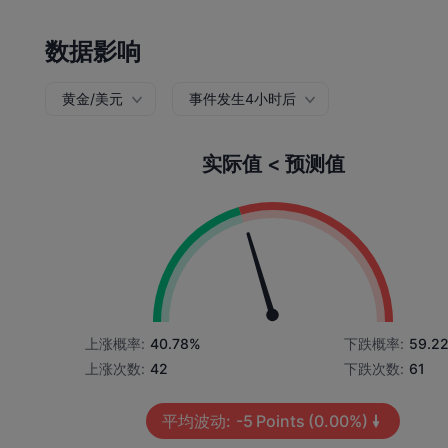
数据影响
黄金/美元
事件发生4小时后
实际值 < 预测值
上涨概率:
40.78%
下跌概率:
59.2
上涨次数:
42
下跌次数:
61
平均波动:
-5
Points
(0.00%)