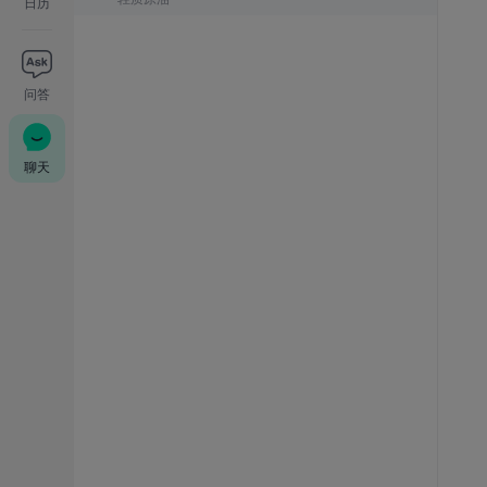
日历
问答
聊天