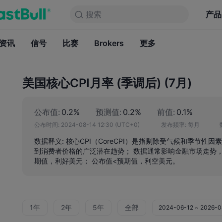
搜索
搜索
产品
图表
产品
永久免费
资讯
信号
比赛
Brokers
资讯
更多
信号
比赛
B
美国核心CPI月率 (季调后) (7月)
公布值:
0.2%
预测值:
0.2%
前值:
0.1%
公布时间:
2024-08-14 12:30
(UTC+0)
发布频率:
每月
数据释义: 核心CPI（CoreCPI）是指剔除受气候和季节
到消费者价格的广泛潜在趋势； 数据通常影响金融市场走势，
期值，利好美元； 公布值<预期值，利空美元。
1年
2年
5年
全部