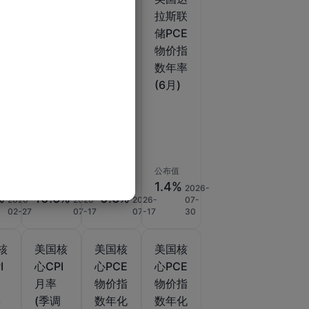
月
口价格
口价格
拉斯联
值
指数年
指数月
储PCE
含
率 (6
率 (6
物价指
、
月)
月)
数年率
和
(6月)
)
调
1
公布值
公布值
公布值
1.4%
2026-
%
10.6%
-0.6%
2026-
2026-
2026-
07-
02-27
07-17
07-17
30
核
美国核
美国核
美国核
I
心CPI
心PCE
心PCE
月率
物价指
物价指
季
(季调
数年化
数年化