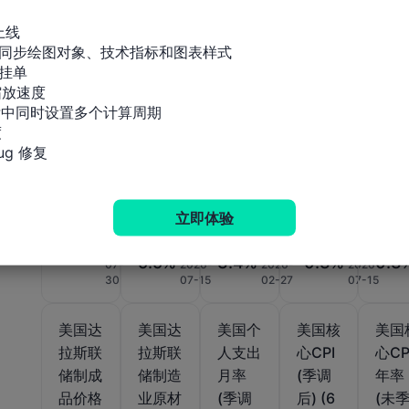
PCE物
PPI年
PPI年
PPI月
PPI
上线

价指数
率 (6
率 (不
率 (季
率终
同步绘图对象、技术指标和图表样式

月率
月)
含食
调后)
(不
挂单

(6月)
品、能
(6月)
食品
放速度

标中同时设置多个计算周期

源和贸
能源


易) (1
贸易
g 修复
月)
(季
后) (
月)
立即体验
公布值
公布值
公布值
公布值
公布值
-0.1%
2026-
5.5%
3.4%
-0.3%
0.3
07-
2026-
2026-
2026-
30
07-15
02-27
07-15
美国达
美国达
美国个
美国核
美国
拉斯联
拉斯联
人支出
心CPI
心CP
储制成
储制造
月率
(季调
年率
品价格
业原材
(季调
后) (6
(未