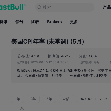
搜索
搜索
产品
图表
产品
永久免费
资讯
信号
比赛
Brokers
资讯
更多
信号
比赛
B
美国CPI年率 (未季调) (5月)
公布值:
4.2%
预测值:
4.2%
前值:
3.8%
公布时间:
2026-06-10 12:30
(UTC+0)
发布频率:
每月
数据释义: 日本CPI是指整个日本的消费者物价指数，涵盖
标。 公布值>预期值，利好美元； 公布值<预期值，利空美元
1年
2年
5年
全部