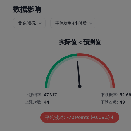
数据影响
黄金/美元
事件发生4小时后
实际值 < 预测值
上涨概率:
47.31%
下跌概率:
52.6
上涨次数:
44
下跌次数:
49
平均波动:
-70
Points
(-0.09%)