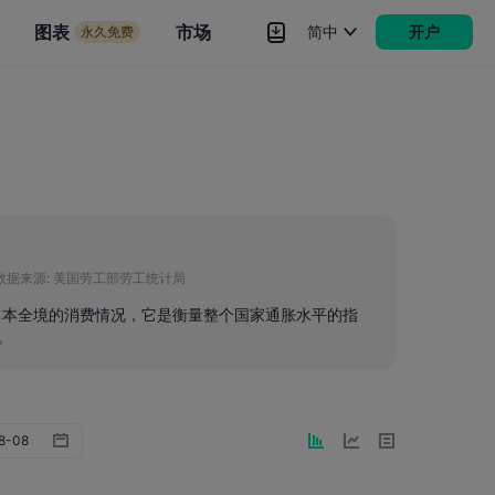
市场
图表
市场
简中
开户
永久免费
rokers
更多
数据来源:
美国劳工部劳工统计局
了日本全境的消费情况，它是衡量整个国家通胀水平的指
。