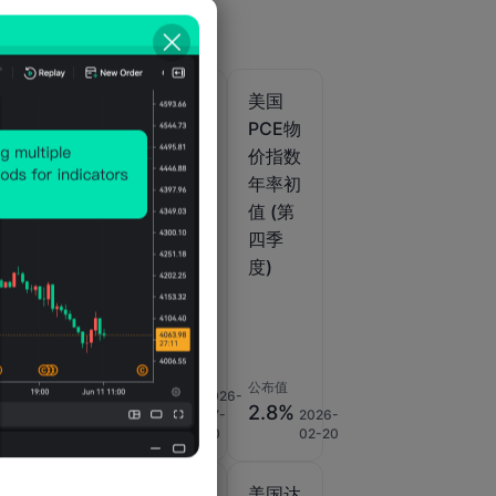
美国
美国
美国
物
PCE物
PCE物
PCE物
数
价指数
价指数
价指数
初
季率修
年率
年率初
季
正值
(季调
值 (第
)
(季调
后) (6
四季
二
后) (第
月)
度)
)
二季
度)
公布值
公布值
公布值
%
2%
3.7%
2026-
2025-
2026-
2.8%
07-
08-
07-
2026-
30
28
30
02-20
美国出
美国出
美国达