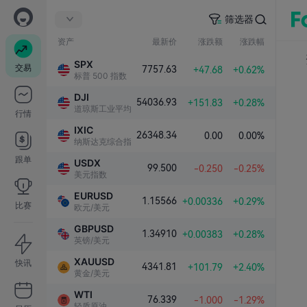
筛选器
资产
最新价
涨跌额
涨跌幅
SPX
交易
7757.63
+47.68
+0.62%
标普 500 指数
DJI
54036.93
+151.83
+0.28%
道琼斯工业平均指数
行情
IXIC
26348.34
0.00
0.00%
纳斯达克综合指数
跟单
USDX
99.500
-0.250
-0.25%
美元指数
EURUSD
1.15566
+0.00336
+0.29%
比赛
欧元/美元
GBPUSD
1.34910
+0.00383
+0.28%
英镑/美元
XAUUSD
快讯
4341.81
+101.79
+2.40%
黄金/美元
WTI
76.339
-1.000
-1.29%
轻质原油