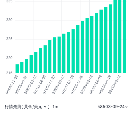
行情走势
(
黄金/美元
)
1m
58503-09-24