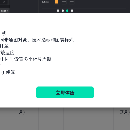
制造业
制造业
制造业
制造业
制造
PMI (7
供应商
就业指
库存指
商业
月)
交付指
数 (7
数 (7
动指
数 (7
月)
月)
(7月
月)
上线

同步绘图对象、技术指标和图表样式

公布值
公布值
公布值
公布值
公布值
挂单

54.1
52.8
47.4
51.4
59.1
2026-
2026-
2026-
2026-
放速度

08-
08-
08-
08-
标中同时设置多个计算周期

05
05
05
05


g 修复
美国
美国
美国
美国
美国
ISM纽
ISM纽
ISM制
ISM制
ISM
约商业
约指数
造业
造业就
造业
立即体验
现状指
(3月)
PMI (7
业指数
价支
数 (3
月)
(7月)
指数
月)
(7月