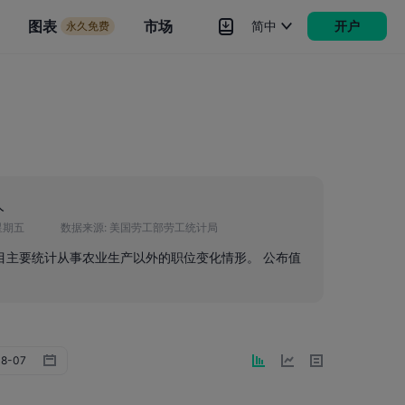
市场
图表
市场
简中
开户
永久免费
rokers
更多
人
星期五
数据来源:
美国劳工部劳工统计局
目主要统计从事农业生产以外的职位变化情形。 公布值