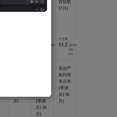
业
制造业
制造业
存指数
活
物价指
新订单
(7月)
数
数 (7
指数
)
月)
(7月)
公布值
公布值
公布值
70.3
57.2
51.2
2026-
2026-
2026-
2026-
08-
08-
08-
08-
05
05
05
03
美国
美国
美国产
制
ISM制
NFIB
能利用
物
造业新
小型企
率月率
付
订单指
业信心
(季调
数 (7
指数
后) (6
)
月)
(季调
月)
后) (6
月)