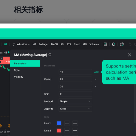
相关指标
美国
美国
美国
美国
美国
IBD/TI
IHS
IHS
IHS
IHS
PP经
Markit
Markit
Markit
Mark
济乐观
服务业
服务业
制造业
制造
指数
PMI初
PMI终
PMI初
PMI
(8月)
值 (季
值 (7
值 (季
值 (7
调后)
月)
调后)
月)
(7月)
(7月)
公布值
公布值
公布值
公布值
公布值
45.1
54.6
53.
2026-
2026-
53.6
53.8
08-
2026-
08-
2026-
04
07-24
05
07-24
美国
美国
美国
美国
美国
ISM非
ISM非
ISM非
ISM非
ISM