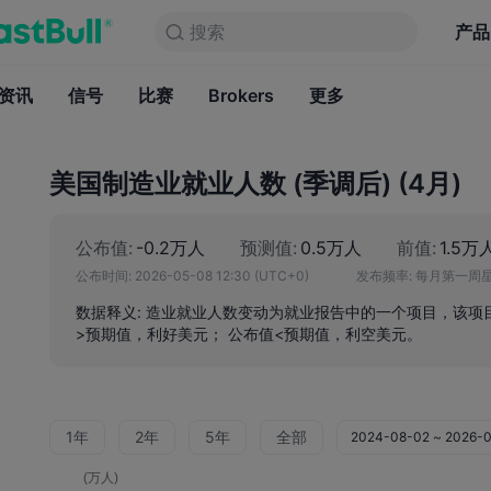
搜索
搜索
产品
图表
产品
永久免费
资讯
信号
比赛
Brokers
资讯
更多
信号
比赛
B
美国制造业就业人数 (季调后) (4月)
公布值:
-0.2万人
预测值:
0.5万人
前值:
1.5万
公布时间:
2026-05-08 12:30
(UTC+0)
发布频率:
每月第一周
数据释义: 造业就业人数变动为就业报告中的一个项目，该项
>预期值，利好美元； 公布值<预期值，利空美元。
1年
2年
5年
全部