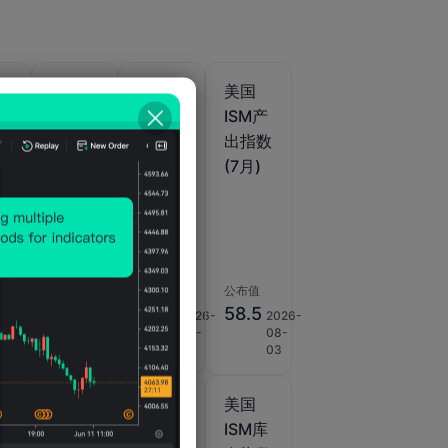
美国
美国
美国
IHS
IHS
ISM产
it
Markit
Markit
出指数
业
综合
综合
(7月)
终
PMI初
PMI终
值 (季
值 (7
调后)
月)
(7月)
公布值
公布值
公布值
9
54.5
58.5
2026-
2026-
2026-
53.6
08-
2026-
08-
08-
03
07-24
05
03
美国
美国
美国
非
ISM非
ISM非
ISM库