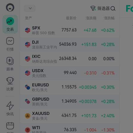
筛选器
资产
最新价
涨跌额
涨跌幅
SPX
交易
7757.63
+47.68
+0.62%
标普 500 指数
DJI
54036.93
+151.83
+0.28%
道琼斯工业平均指数
行情
IXIC
26348.34
0.00
0.00%
纳斯达克综合指数
跟单
USDX
99.440
-0.310
-0.31%
美元指数
EURUSD
1.15575
+0.00345
+0.30%
比赛
欧元/美元
GBPUSD
1.34905
+0.00378
+0.28%
英镑/美元
XAUUSD
快讯
4341.75
+101.73
+2.40%
黄金/美元
WTI
76.335
-1.004
-1.30%
轻质原油