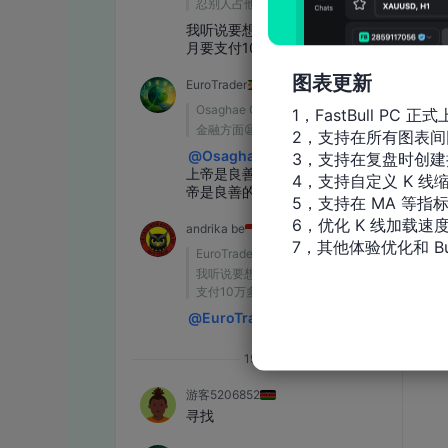
图表更新
1，FastBull PC 正式
2，支持在所有图表间
3，支持在复盘时创建
4，支持自定义 K 线缩
5，支持在 MA 等指
6，优化 K 线加载速度
7，其他体验优化和 Bu