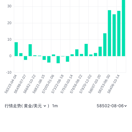
行情走势
(
黄金/美元
)
1m
58502-08-06