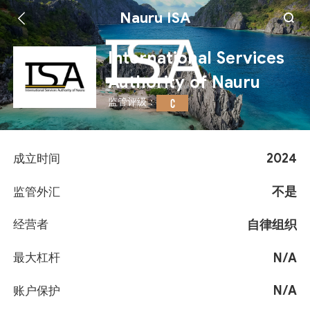
Nauru ISA
International Services
Authority of Nauru
监管评级：
C
2024
成立时间
不是
监管外汇
自律组织
经营者
N/A
最大杠杆
N/A
账户保护