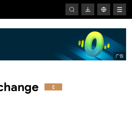
T
xchange
C