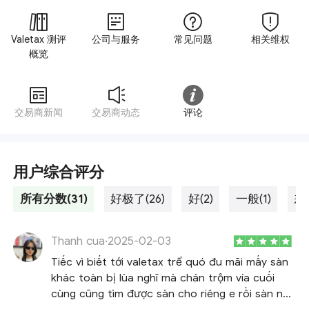
Valetax 测评
公司与服务
常见问题
相关维权
概览
交易商新闻
交易商动态
评论
用户综合评分
所有分数(31)
好极了(26)
好(2)
一般(1)
差劲
Thanh cua
·
2025-02-03
Tiếc vì biết tới valetax trể quó đu mãi mấy sàn
khác toàn bị lùa nghĩ mà chán trộm vía cuối
cùng cũng tìm được sàn cho riêng e rồi sàn này