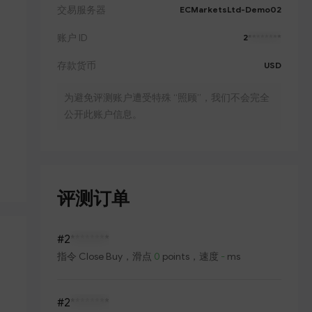
交易服务器
ECMarketsLtd-Demo02
账户 ID
2
********
存款货币
USD
为避免评测账户遭受特殊 “照顾”，我们不会完全
公开此账户信息。
评测订单
#2
********
指令
Close Buy
，滑点
0
points，速度
-
ms
#2
********