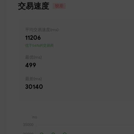
交易速度
较差
平均交易速度(ms)
11206
优于56%的交易商
最优(ms)
499
最差(ms)
30140