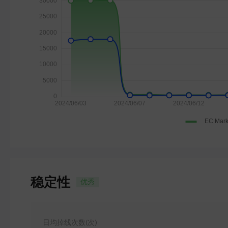
稳定性
优秀
日均掉线次数(次)