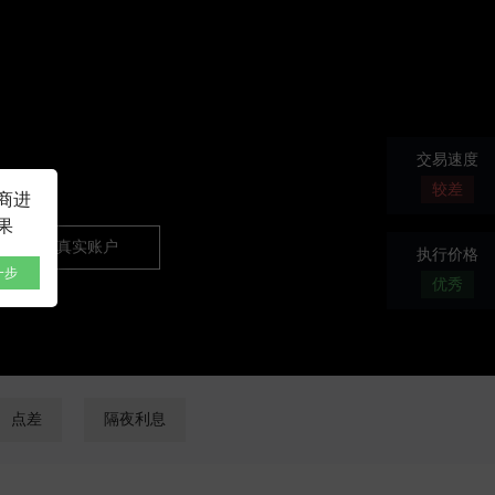
NEW
HO
交易速度
较差
商进
果
开通真实账户
执行价格
一步
优秀
点差
隔夜利息