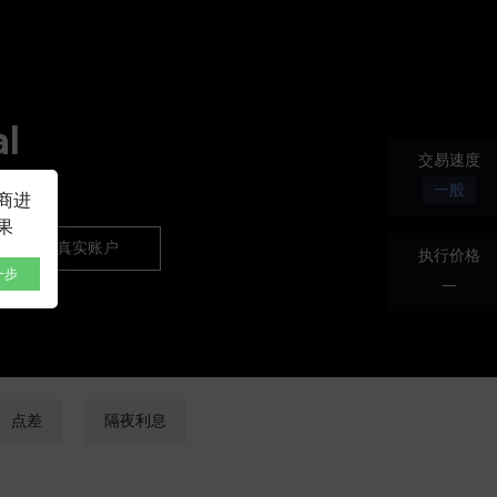
NEW
HO
l
交易速度
一般
商进
果
开通真实账户
执行价格
一步
---
点差
隔夜利息