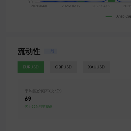
流动性
一般
EURUSD
GBPUSD
XAUUSD
平均报价频率(次/分)
69
优于52%的交易商