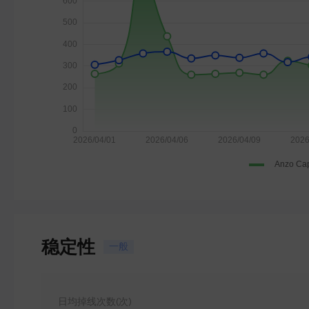
稳定性
一般
日均掉线次数(次)