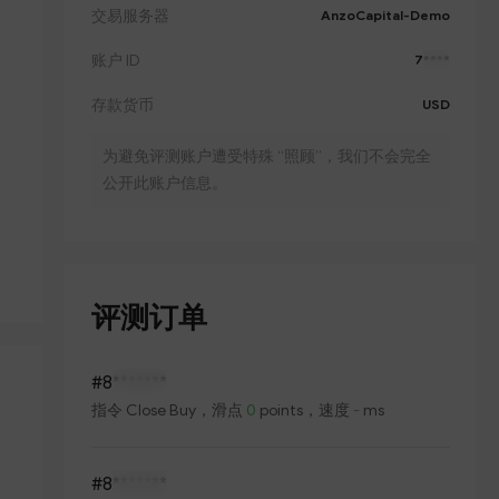
交易服务器
AnzoCapital-Demo
账户 ID
7
****
存款货币
USD
为避免评测账户遭受特殊 “照顾”，我们不会完全
公开此账户信息。
评测订单
#8
*******
指令
Close Buy
，滑点
0
points，速度
-
ms
#8
*******