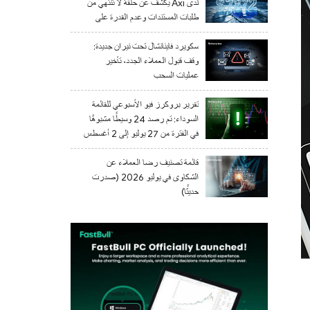
لدى Axi يكشف عن حلقة لا تنتهي من
طلبات المستندات وعدم القدرة على
السحب
سكويرد فاينانشال تحت نيران جديدة:
وقف قبول العملاء الجدد، تأخير
عمليات السحب
تقرير بروكرز فيو الأسبوعي للقائمة
السوداء: تم رصد 24 وسيطًا مشبوهًا
في الفترة من 27 يوليو إلى 2 أغسطس
2026
قائمة تصنيف رضا العملاء عن
الشكاوى في يوليو 2026 (صدرت
حديثًا)