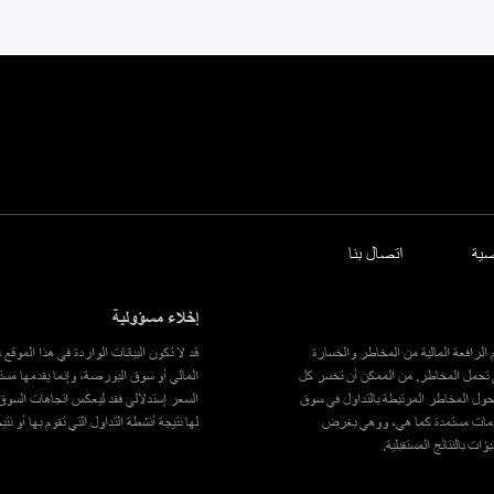
ية
اتصال بنا
إخلاء مسؤولية
الرافعة المالية من المخاطر والخسارة
قد لا تكون البيانات الواردة في هذا الموق
ى تحمل المخاطر. من الممكن أن تخسر كل
المالي أو سوق البورصة، وإنما يقدمها مستث
ك حول المخاطر المرتبطة بالتداول في سوق
السعر إستدلالي فقد ليعكس اتجاهات السوق ف
علومات مستمدة كما هي، ووهي بغرض
لها نتيجة أنشطة التداول التي تقوم بها أو نت
 بالنتائج المستقبلية.