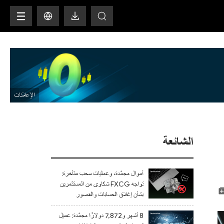
H
الشائعة
أموال مجمّدة، وعمليات سحب متأخرة:
تواجه FXCG شكاوى من المستثمرين
بشأن إغلاق الحسابات والقصور
التنظيمي
8 أشهر و7,872 دولارًا مجمّدة: عميل