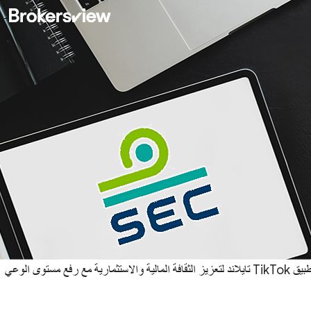
وقّعت هيئة الأوراق المالية والبورصات التايلاندية شراكة مع تطبيق TikTok تايلاند لتعزيز الثقافة المالية والاستثمارية مع رفع مستوى الوعي