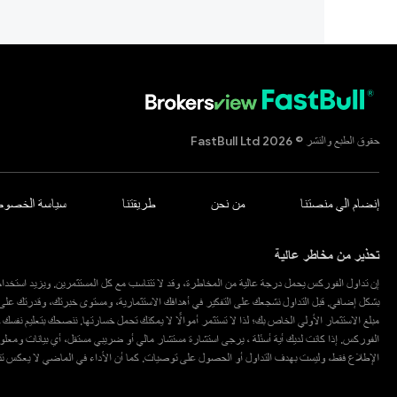
حقوق الطبع والنشر © 2026 FastBull Ltd
إنضام الي منصتنا
من نحن
طريقتنا
سياسة الخصوص
تحذير من مخاطر عالية
إن تداول الفوركس يحمل درجة عالية من المخاطرة، وقد لا تتناسب مع كل المستثمرين. ويزيد استخدام 
بشكل إضافي. قبل التداول نشجعك على التفكير في أهدافك الاستثمارية، ومستوى خبرتك، وقدرتك عل
مبلغ الاستثمار الأولي الخاص بك؛ لذا لا تستثمر أموالًا لا يمكنك تحمل خسارتها. ننصحك بتعليم نفس
الفوركس. إذا كانت لديك أية أسئلة ، يرجى استشارة مستشار مالي أو ضريبي مستقل، أي بيانات وم
الإطلاع فقط، وليست بهدف التداول أو الحصول على توصيات. كما أن الأداء في الماضي لا يعكس تنبؤات