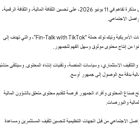
يركز هذا التعاون، الذي تم إضفاء الطابع الرسمي عليه من خلال مذكرة تفاهم في 11 يونيو 2026، على تحسين الثقافة المالية، والثقافة الرقمية،
تواصل الاجتماعي.
وكجزء من هذه المبادرة، أطلقت هيئة الأوراق المالية والبورصات الأمريكية وتيك توك حملة "Fin-Talk with TikTok"، والتي تهدف إلى
كنوا من إنتاج محتوى موثوق وسهل الفهم للجمهور.
التثقيف الاستثماري، وسياسات المنصة، وتقنيات إنشاء المحتوى. وسيتلقى منشئو
الية بدقة مع الوصول إلى جمهور أوسع.
منح صناع المحتوى وأفراد الجمهور فرصة لتقديم محتوى متعلق بالشؤون المالية
المالية والبورصات.
واصل الاجتماعي من قبل الجهات التنظيمية لتحسين تثقيف المستثمرين ومساعدة