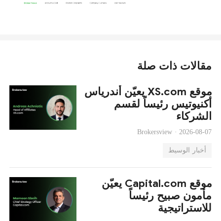
مقالات ذات صلة
موقع XS.com يعيّن أندرياس
أكنيوتيس رئيساً لقسم
الشركاء
Brokersview ·
2026-08-07
أخبار الوسيط
موقع Capital.com يعيّن
مأمون صبيح رئيساً
للاستراتيجية