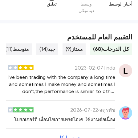
أخبار الوسيط
وسيط
تعليق
ديناميكي
التقييم العام للمستخدم
كل الدرجات(68)
ممتاز(9)
جيد(14)
متوسط(11)
2023-02-07
·
linda
I've been trading with the company a long time
and sometimes I make money and sometimes I
don't,the performance is similar to other
brokers.I think maybe the platform is not
important.
2026-07-22
·
จตุรพัช
โบรกเกอร์ดี เงื่อนไขการเทรดโอเค ใช้งานต่อเนื่อง
عرض الكل