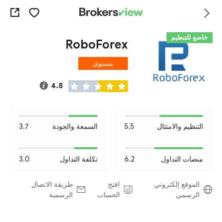
خاضع للتنظيم
RoboForex
مستوى
المخاطرة I
4.8
التنظيم والامتثال
5.5
السمعة والجودة
3.7
منصات التداول
6.2
تكلفة التداول
3.0
الموقع إلكتروني
افتح
طريقة الاتصال
الرسمي
الحساب
الرسمية