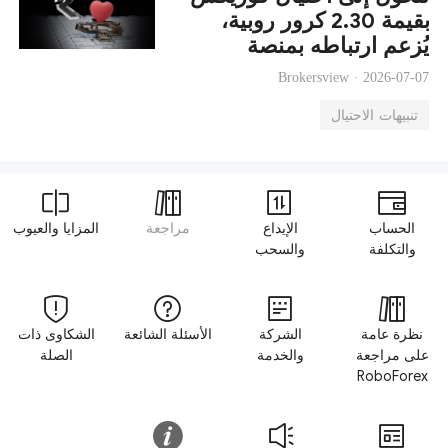
بقيمة 2.30 كرور روبية،
يُزعم ارتباطه بمنصة
RoboForex
Brokersview ·
2026-07-07
تنبيهات الاحتيال
الحساب
الإيداع
مراجعة
المزايا والعيوب
والتكلفة
والسحب
نظرة عامة
الشركة
الأسئلة الشائعة
الشكاوى ذات
على مراجعة
والخدمة
الصلة
RoboForex