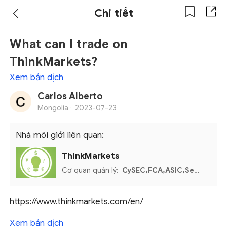
Chi tiết
What can I trade on
ThinkMarkets?
Xem bản dịch
Carlos Alberto
Mongolia ·
2023-07-23
Nhà môi giới liên quan:
ThinkMarkets
Cơ quan quản lý:
CySEC,FCA,ASIC,Seychelles FSA,FSCA
https://www.thinkmarkets.com/en/
Xem bản dịch