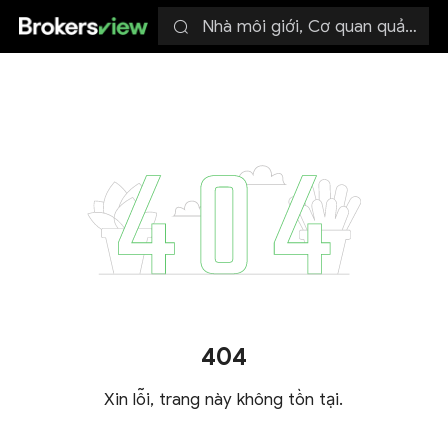
Nhà môi giới, Cơ quan quản lý
404
Xin lỗi, trang này không tồn tại.