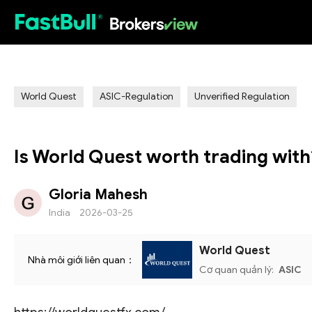
HOT
World Quest
ASIC-Regulation
Unverified Regulation
Is World Quest worth trading wit
Gloria Mahesh
India
2026-03-25
World Quest
Nhà môi giới liên quan：
Cơ quan quản lý:
ASIC