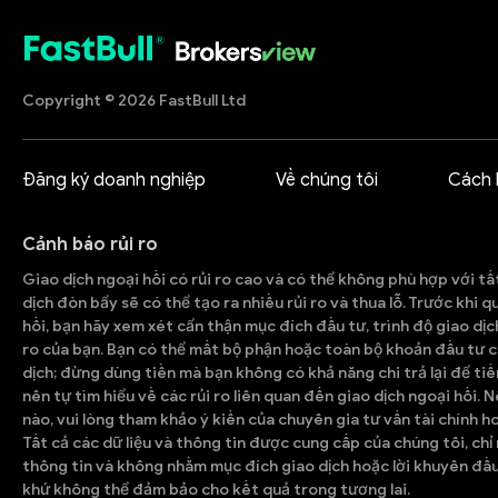
Copyright © 2026 FastBull Ltd
Đăng ký doanh nghiệp
Về chúng tôi
Cách 
Cảnh báo rủi ro
Giao dịch ngoại hối có rủi ro cao và có thể không phù hợp với tấ
dịch đòn bẩy sẽ có thể tạo ra nhiều rủi ro và thua lỗ. Trước khi 
hối, bạn hãy xem xét cẩn thận mục đích đầu tư, trình độ giao dịc
ro của bạn. Bạn có thể mất bộ phận hoặc toàn bộ khoản đầu tư c
dịch; đừng dùng tiền mà bạn không có khả năng chi trả lại để tiế
nên tự tìm hiểu về các rủi ro liên quan đến giao dịch ngoại hối. 
nào, vui lòng tham khảo ý kiến của chuyên gia tư vấn tài chính h
Tất cả các dữ liệu và thông tin được cung cấp của chúng tôi, ch
thông tin và không nhằm mục đích giao dịch hoặc lời khuyên đầu
khứ không thể đảm bảo cho kết quả trong tương lai.