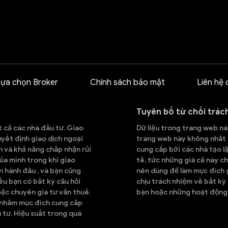
lựa chọn Broker
Chính sách bảo mật
Liên hệ 
Tuyên bố từ chối trác
t cả các nhà đầu tư. Giao
Dữ liệu trong trang web này
quyết định giao dịch ngoại
trang web này không nhất đ
h và khả năng chấp nhận rủi
cung cấp bởi các nhà tạo lậ
ủa mình trong khi giao
tế, tức những giá cả này ch
n hành đầu , và bạn cũng
nên dùng để làm mục đích g
Nếu bạn có bất kỳ câu hỏi
chịu trách nhiệm về bất kỳ
oặc chuyên gia tư vấn thuế.
bạn hoặc những hoạt động 
ỉ nhằm mục đích cung cấp
 tư. Hiệu suất trong quá