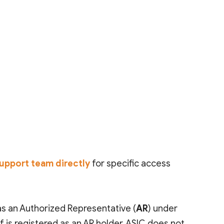
upport team directly
for specific access
d as an Authorized Representative (
AR
) under
lf is registered as an AR holder,
ASIC does not