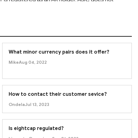
 is responsible for the AR's conduct, but the
ndependently confirm their authorization.
SIC license. This lack of transparent, direct
 due diligence, and consider the risks before trading
What minor currency pairs does it offer?
Mike
Aug 04, 2022
How to contact their customer sevice?
Ondela
Jul 13, 2023
Is eightcap regulated?