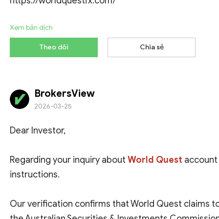
https://worldquestfx.com/
Xem bản dịch
Theo dõi
Chia sẻ
BrokersView
2026-03-25
Dear Investor,
Regarding your inquiry about
World Quest
account
instructions.
Our verification confirms that World Quest claims 
the
Australian Securities & Investments Commission