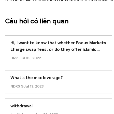
publicly register or verify the specific details of t
regulator's public database does not explicitly link 
Câu hỏi có liên quan
Consequently, we cannot fully validate that the platf
regulatory confirmation creates uncertainty. We str
Hi, I want to know that whether Focus Markets
with this platform.
charge swap fees, or do they offer islamic
account. :)
Hloni
Jul 05, 2022
What's the max leverage?
NDRS G
Jul 13, 2023
withdrawal