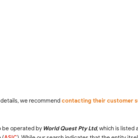
 details, we recommend
contacting their customer s
to be operated by
World Quest Pty Ltd
, which is liste
 (
ASIC
)
. While our search indicates that the entity itse