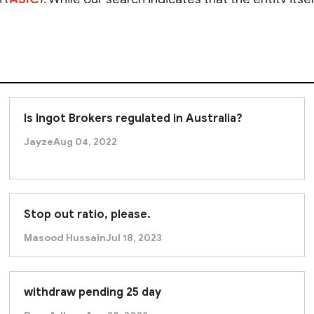
he platforms operated by ARs
. The primary license holder
World Quest to this license in a way that allows us to i
orm you are accessing is legitimately covered by this A
ongly advise you to
exercise
caution
, conduct further
Is Ingot Brokers regulated in Australia?
Jayze
Aug 04, 2022
Stop out ratio, please.
Masood Hussain
Jul 18, 2023
withdraw pending 25 day